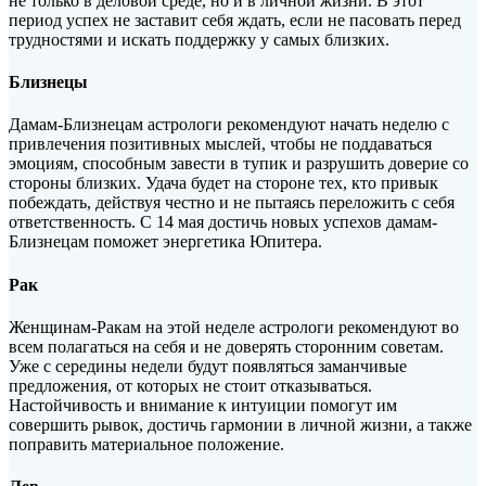
не только в деловой среде, но и в личной жизни. В этот
период успех не заставит себя ждать, если не пасовать перед
трудностями и искать поддержку у самых близких.
Близнецы
Дамам-Близнецам астрологи рекомендуют начать неделю с
привлечения позитивных мыслей, чтобы не поддаваться
эмоциям, способным завести в тупик и разрушить доверие со
стороны близких. Удача будет на стороне тех, кто привык
побеждать, действуя честно и не пытаясь переложить с себя
ответственность. С 14 мая достичь новых успехов дамам-
Близнецам поможет энергетика Юпитера.
Рак
Женщинам-Ракам на этой неделе астрологи рекомендуют во
всем полагаться на себя и не доверять сторонним советам.
Уже с середины недели будут появляться заманчивые
предложения, от которых не стоит отказываться.
Настойчивость и внимание к интуиции помогут им
совершить рывок, достичь гармонии в личной жизни, а также
поправить материальное положение.