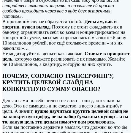
плавать в озере и держать за щеками воду про запас. Не
старайтесь накопить энергию, а позвольте ей просто
свободно проходить через вас в виде двух встречных
потоков».
В противном случае образуется застой.
Деньгам, как и
энергии, нужен выход.
Поэтому не стоит складывать их в
баночку, ограничивать себя во всем и концентрироваться на
конкретной сумме, засыпая и просыпаясь с мыслью: «Я хочу
10 миллионов рублей, вот ещё столько-то времени – и я их
накоплю!»…
Не медитируйте на деньги как таковые.
Ставьте в приоритет
цель
, которую сможете реализовать с их помощью. Желайте
не 10 миллионов, а квартиру, которую на них купите.
ПОЧЕМУ, СОГЛАСНО ТРАНСЕРФИНГУ,
КРУТИТЬ ЦЕЛЕВОЙ СЛАЙД НА
КОНКРЕТНУЮ СУММУ ОПАСНО?
Деньги сами по себе ничего не стоят – они даются нам на
дело. Это не самоцель и не средство, а всего лишь атрибут
цели. А значит,
нужно научиться крутить целевой слайд не
на конкретную цифру, не на набор бумажных купюр – а на
то, какую цель эти деньги помогут вам реализовать.
Если вы постоянно держите в мыслях, что должны во что бы
то ни стало накопить определённую сумму – вы тем самым