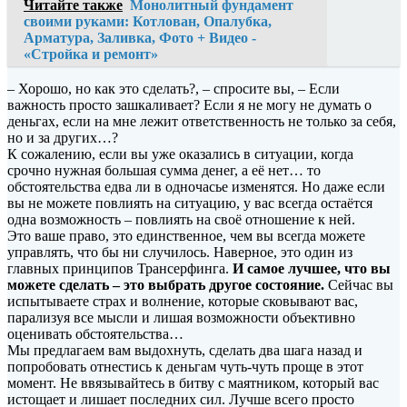
Читайте также
Монолитный фундамент
своими руками: Котлован, Опалубка,
Арматура, Заливка, Фото + Видео -
«Стройка и ремонт»
– Хорошо, но как это сделать?, – спросите вы, – Если
важность просто зашкаливает? Если я не могу не думать о
деньгах, если на мне лежит ответственность не только за себя,
но и за других…?
К сожалению, если вы уже оказались в ситуации, когда
срочно нужная большая сумма денег, а её нет… то
обстоятельства едва ли в одночасье изменятся. Но даже если
вы не можете повлиять на ситуацию, у вас всегда остаётся
одна возможность – повлиять на своё отношение к ней.
Это ваше право, это единственное, чем вы всегда можете
управлять, что бы ни случилось. Наверное, это один из
главных принципов Трансерфинга.
И самое лучшее, что вы
можете сделать – это выбрать другое состояние.
Сейчас вы
испытываете страх и волнение, которые сковывают вас,
парализуя все мысли и лишая возможности объективно
оценивать обстоятельства…
Мы предлагаем вам выдохнуть, сделать два шага назад и
попробовать отнестись к деньгам чуть-чуть проще в этот
момент. Не ввязывайтесь в битву с маятником, который вас
истощает и лишает последних сил. Лучше всего просто