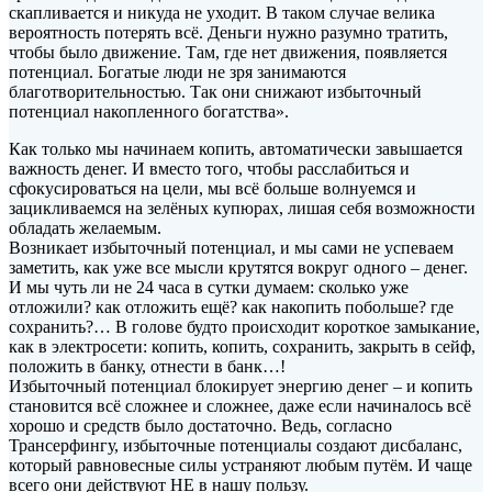
скапливается и никуда не уходит. В таком случае велика
вероятность потерять всё. Деньги нужно разумно тратить,
чтобы было движение. Там, где нет движения, появляется
потенциал. Богатые люди не зря занимаются
благотворительностью. Так они снижают избыточный
потенциал накопленного богатства».
Как только мы начинаем копить, автоматически завышается
важность денег. И вместо того, чтобы расслабиться и
сфокусироваться на цели, мы всё больше волнуемся и
зацикливаемся на зелёных купюрах, лишая себя возможности
обладать желаемым.
Возникает избыточный потенциал, и мы сами не успеваем
заметить, как уже все мысли крутятся вокруг одного – денег.
И мы чуть ли не 24 часа в сутки думаем: сколько уже
отложили? как отложить ещё? как накопить побольше? где
сохранить?… В голове будто происходит короткое замыкание,
как в электросети: копить, копить, сохранить, закрыть в сейф,
положить в банку, отнести в банк…!
Избыточный потенциал блокирует энергию денег – и копить
становится всё сложнее и сложнее, даже если начиналось всё
хорошо и средств было достаточно. Ведь, согласно
Трансерфингу, избыточные потенциалы создают дисбаланс,
который равновесные силы устраняют любым путём. И чаще
всего они действуют НЕ в нашу пользу.