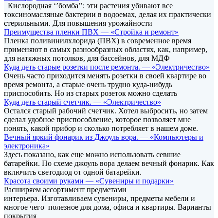
Кислородная ‘’бомба’’: эти растения убивают все
токсиномасляные бактерии в водоемах, делая их практически
стерильными. Для повышения урожайности
Преимущества пленки ПВХ — «Стройка и ремонт»
Пленка поливинилхлорида (ПВХ) в современное время
применяют в самых разнообразных областях, как, например,
для натяжных потолков, для бассейнов, для МДФ
Куда деть старые розетки после ремонта. — «Электричество»
Очень часто приходится менять розетки в своей квартире во
время ремонта, а старые очень трудно куда-нибудь
приспособить. Но из старых розеток можно сделать
Куда деть старый счетчик. — «Электричество»
Остался старый рабочий счетчик. Хотел выбросить, но затем
сделал удобное приспособление, которое позволяет мне
понять, какой прибор и сколько потребляет в нашем доме.
Вечный яркий фонарик из Джоуль вора. — «Компьютеры и
электроника»
Здесь показано, как еще можно использовать севшие
батарейки. По схеме джоуль вора делаем вечный фонарик. Как
включить светодиод от одной батарейки.
Красота своими руками — «Сувениры и подарки»
Расширяем ассортимент предметами
интерьера. Изготавливаем сувениры, предметы мебели и
многое чего полезное для дома, офиса и квартиры. Варианты
покрытия