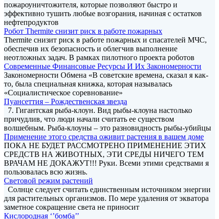
пожароуничтожителя, которые позволяют быстро и
эффективно тушить любые возгорания, начиная с остатков
нефтепродуктов
Робот Thermite снизит риск в работе пожарных
Thermite снизит риск в работе пожарных и спасателей МЧС,
обеспечив их безопасность и облегчив выполнение
неотложных задач. В рамках пилотного проекта роботов
Современные Финансовые Ресурсы И Их Закономерности
Закономерности Обмена «В советские времена, сказал я как-
то, была специальная книжка, которая называлась
«Социалистическое соревнование»
Пуансеттия – Рождественская звезда
7. Гигантская рыба-клоун. Вид рыбы-клоуна настолько
причудлив, что люди начали считать ее существом
волшебным. Рыба-клоуны – это разновидность рыбы-убийцы
Применение этого средства оживит растения в вашем доме
ПОКА НЕ БУДЕТ РАССМОТРЕНО ПРИМЕНЕНИЕ ЭТИХ
СРЕДСТВ НА ЖИВОТНЫХ, ЭТИ СРЕДЫ НИЧЕГО ТЕМ
ВРАЧАМ НЕ ДОКАЖУТ!!! Руки. Всеми этими средствами я
пользовалась всю жизнь.
Световой режим растений
Солнце следует считать единственным источником энергии
для растительных организмов. По мере удаления от экватора
заметное сокращение света не приносит
Кислородная ‘’бомба’’