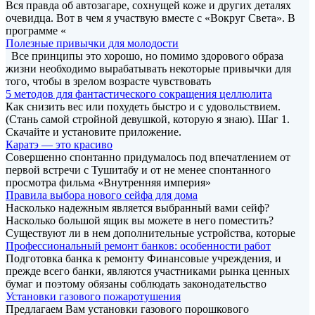
Вся правда об автозагаре, сохнущей коже и других деталях
очевидца. Вот в чем я участвую вместе с «Вокруг Света». В
программе «
Полезные привычки для молодости
Все принципы это хорошо, но помимо здорового образа
жизни необходимо вырабатывать некоторые привычки для
того, чтобы в зрелом возрасте чувствовать
5 методов для фантастического сокращения целлюлита
Как снизить вес или похудеть быстро и с удовольствием.
(Стань самой стройной девушкой, которую я знаю). Шаг 1.
Скачайте и установите приложение.
Каратэ — это красиво
Совершенно спонтанно придумалось под впечатлением от
первой встречи с Тушитабу и от не менее спонтанного
просмотра фильма «Внутренняя империя»
Правила выбора нового сейфа для дома
Насколько надежным является выбранный вами сейф?
Насколько большой ящик вы можете в него поместить?
Существуют ли в нем дополнительные устройства, которые
Профессиональный ремонт банков: особенности работ
Подготовка банка к ремонту Финансовые учреждения, и
прежде всего банки, являются участниками рынка ценных
бумаг и поэтому обязаны соблюдать законодательство
Установки газового пожаротушения
Предлагаем Вам установки газового порошкового