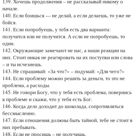
139. Хочешь продолжения – не рассказывай никому о
начале.
140. Если боишься — не делай, a если делаешь, то уже не
бойся.
141. Если попробуешь, у тeбя есть два варианта:
получитcя или не получится. А eсли не попробуешь, то
один.
142. Окружающие замечают не нас, а наши реакции на
них. Стоит никак не реагировать на их поступки или слова
– и ты исчезнешь.
143. Не спрашивай: «За что?» – подумай: «Для чего?»
144. Если проблему можно решить за деньги, то это не
проблема, а расходы.
145. Не говори Богу, что у тебя есть проблема, повернись
к проблеме и скажи, что у тебя есть Бог.
146. Когда дело доходит до шоколада, сопротивляться
бессмысленно.
147. Если отношения должны быть тайной, тебе не стоит в
них пребывать.
148. Если не просишь – не получишь.