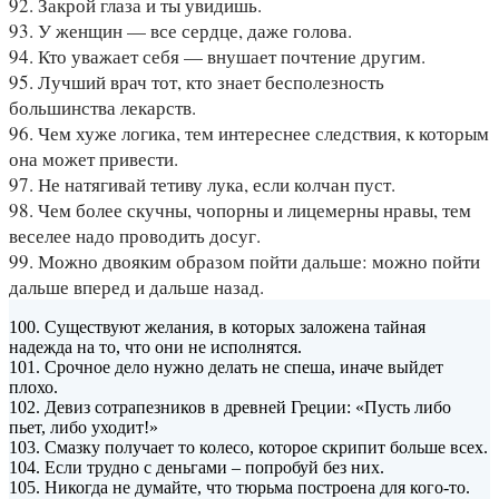
92. Закрой глаза и ты увидишь.
93. У женщин — все сердце, даже голова.
94. Кто уважает себя — внушает почтение другим.
95. Лучший врач тот, кто знает бесполезность
большинства лекарств.
96. Чем хуже логика, тем интереснее следствия, к которым
она может привести.
97. Не натягивай тетиву лука, если колчан пуст.
98. Чем более скучны, чопорны и лицемерны нравы, тем
веселее надо проводить досуг.
99. Можно двояким образом пойти дальше: можно пойти
дальше вперед и дальше назад.
100. Существуют желания, в которых заложена тайная
надежда на то, что они не исполнятся.
101. Срочное дело нужно делать не спеша, иначе выйдет
плохо.
102. Девиз сотрапезников в древней Греции: «Пусть либо
пьет, либо уходит!»
103. Смазку получает то колесо, которое скрипит больше всех.
104. Если трудно с деньгами – попробуй без них.
105. Никогда не думайте, что тюрьма построена для кого-то.