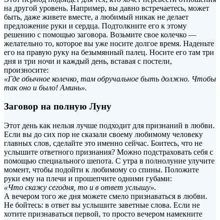
на другой уровень. Например, вы давно встречаетесь, может
быть, даже живете вместе, а любимый никак не делает
предложение руки и сердца. Подтолкните его к этому
решению с помощью заговора. Возьмите свое колечко —
желательно то, которое вы уже носите долгое время. Наденьте
его на правую руку на безымянный палец. Носите его там три
дня и три ночи и каждый день, вставая с постели,
произносите:
«Где обычное колечко, там обручальное быть должно. Чтобы
так оно и было! Аминь».
Заговор на полную Луну
Этот день как нельзя лучше подходит для признаний в любви.
Если вы до сих пор не сказали своему любимому человеку
главных слов, сделайте это именно сейчас. Боитесь, что не
услышите ответного признания? Можно подстраховать себя с
помощью специального шепота. С утра в полнолуние улучите
момент, чтобы подойти к любимому со спины. Положите
руки ему на плечи и прошепчите одними губами:
«Что скажу сегодня, то и в ответ услышу».
А вечером того же дня можете смело признаваться в любви.
Не бойтесь: в ответ вы услышите заветные слова. Если не
хотите признаваться первой, то просто вечером намекните