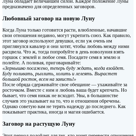
Луна обладает величайшей силой. Каждое положение Луны
предназначено для определенных заговоров.
Любовный заговор на новую Луну
Когда Луна только готовится расти, влюбленные, начавшие
свои отношения недавно, могут укрепить союз. Как правило,
этот заговор используют
девушки, если уж очень им
приглянулся кавалер и они хотят, чтобы любовь между ними
расцвела. Что ж, тогда попробуйте в день новолуния взять
горшок с землей и любое семя. Посадите семя в землю и
полейте. А поливая, приговаривайте:
«Зернышко посажено, теперь буду ждать, когда взойдет.
Буду поливать, рыхлить, холить и лелеять. Вырастет
большой росток, всем на зависть!»
После обряда сдерживайте свое обещание — ухаживайте за
росточком. Вместе с ним и любовь ваша будет крепчать. Но
бывает, что семя никак не всходит. Увы, в большинстве
случаев это указывает на то, что и отношения обречены.
Однако советую вам не терять надежду до последнего. Как
показывает практика, иногда и магия ошибается.
Заговор на растущую Луну
Этот период подойдет для тех, кто хочет перевести отношения