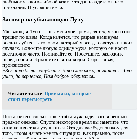
любимому каким-либо образом, что давно ждете от него
признания. И услышите его.
Заговор на убывающую Луну
Убывающая Луна — незаменимое время для тех, у кого союз
трещит по швам. Когда кажется, что разрыв неминуем,
воспользуйтесь заговором, который я всегда советую в таких
случаях. Возьмите любую одежду мужа, которую он носит
достаточно часто. Постирайте ее. Просушите, разложите
перед собой и сбрызните святой водой. Сбрызгивая,
произнесите:
«Все, что было, забудется. Что сломалось, починится. Что
ушло, да вернется, Нам добром обернется».
Читайте также
Привычки, которые
стоит пересмотреть
Постарайтесь сделать так, чтобы муж надел заговоренный
предмет одежды. Спустя некоторое время вы заметите, что
отношения стали улучшаться. Это для вас будет знаком для
того, чтобы начать менять ситуацию. Как правило, после
заговора действовать должна женщина. Ей, как