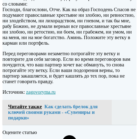
со словами:
Господи, благослови, Отче. Как на образ Господень Спасов не
подумают православные хрестьяне ни злобою, ни ревностию,
ни злодейством, ни
лихорадством, ни гневом, и так бы мне,
рабу Божию, не думали верныи все православные хрестьяне
ни злобою, ни ретостию, ни боем, ни грабежем, ни умом, ни
на меня, ни на мое богатство. Аминь. Положите эту ветку в
карман или портфель.
Перед переговорами незаметно потрогайте эту ветку и
повторите для себя заговор. Если во время переговоров вам
почудится, что ваш партнер хочет вас обмануть, то снова
потрогайте эту ветку. Если ваши подозрения верны, то
партнер закашляется, и будет кашлять до тех пор, пока не
станет говорить правду.
Источник:
zagovoryma.ru
Читайте также
Как сделать брелок для
ключей своими руками - «Сувениры и
подарки»
Оцените статью