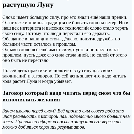
растущую Луну
Слово имеет большую силу, про это знали ещё наши предки.
От них же и пришла традиция не бросать слов на ветер. Но в
наш век интернета и высоких технологий слово стало терять
свою силу. Потому что люди перестали его держать.
Обещание в наши дни стоит дёшево, понятие дружбы по
большей части осталось в прошлом.
Однако слово всё ещё имеет силу, пусть и не такую как в
прошлом, пусть даже его сила стала иной, но силой от этого
оно быть не перестало.
По сей день практики используют эту силу для своих
заклинаний и заговоров. По сей день знают что надо читать
кода растёт Луна и когда убывает.
Заговор который надо читать перед сном что бы
исполнялись желания
Зачем именно перед сном? Всё просто сны своего рода это
иная реальность в которой нам подвластно много больше чем
здесь. Правильно оформив посыл и запустив его через сны
можно добиться хороших результатов.