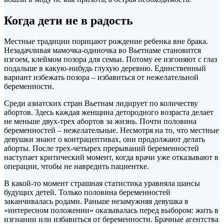
Когда дети не в радость
Местные традиции порицают рождение ребенка вне брака.
Незадачливая мамочка-одиночка во Вьетнаме становится
изгоем, клеймом позора для семьи. Потому ее изгоняют с глаз
подальше в какую-нибудь глухую деревню. Единственный
вариант избежать позора – избавиться от нежелательной
беременности.
Среди азиатских стран Вьетнам лидирует по количеству
абортов. Здесь каждая женщина детородного возраста делает
не меньше двух-трех абортов за жизнь. Почти половина
беременностей – нежелательные. Несмотря на то, что местные
девушки знают о контрацептивах, они продолжают делать
аборты. После трех-четырех прерываний беременностей
наступает критический момент, когда врачи уже отказывают в
операции, чтобы не навредить пациентке.
В какой-то момент страшная статистика уравняла шансы
будущих детей. Только половина беременностей
заканчивалась родами. Раньше незамужняя девушка в
«интересном положении» оказывалась перед выбором: жить в
изгнании или избавиться от беременности. Брачные агентства