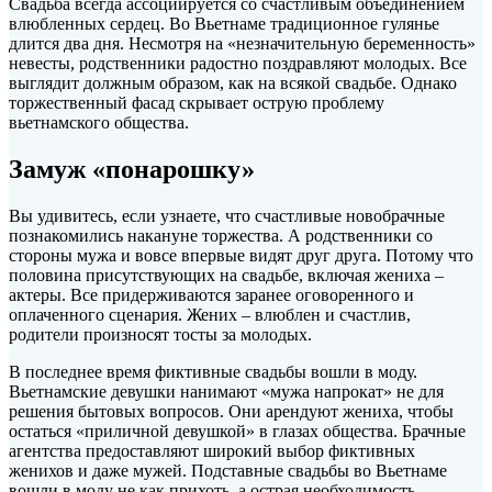
Свадьба всегда ассоциируется со счастливым объединением
влюбленных сердец. Во Вьетнаме традиционное гулянье
длится два дня. Несмотря на «незначительную беременность»
невесты, родственники радостно поздравляют молодых. Все
выглядит должным образом, как на всякой
свадьбе. Однако
торжественный фасад скрывает острую проблему
вьетнамского общества.
Замуж «понарошку»
Вы удивитесь, если узнаете, что счастливые новобрачные
познакомились накануне торжества. А родственники со
стороны мужа и вовсе впервые видят друг друга. Потому что
половина присутствующих на свадьбе, включая жениха –
актеры. Все придерживаются заранее оговоренного и
оплаченного сценария. Жених – влюблен и счастлив,
родители произносят тосты за молодых.
В последнее время фиктивные свадьбы вошли в моду.
Вьетнамские девушки нанимают «мужа напрокат» не для
решения бытовых вопросов. Они арендуют жениха, чтобы
остаться «приличной девушкой» в глазах общества. Брачные
агентства предоставляют широкий выбор фиктивных
женихов и даже мужей. Подставные свадьбы во Вьетнаме
вошли в моду не как прихоть, а острая необходимость.