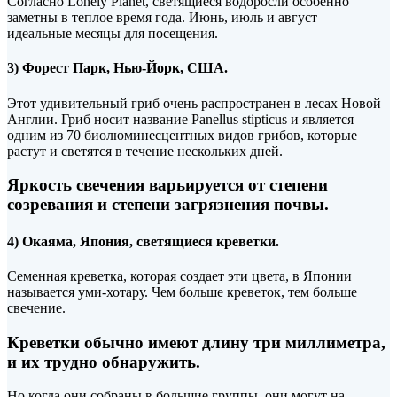
Согласно Lonely Planet, светящиеся водоросли особенно
заметны в теплое время года. Июнь, июль и август –
идеальные месяцы для посещения.
3) Форест Парк, Нью-Йорк, США.
Этот удивительный гриб очень распространен в лесах Новой
Англии. Гриб носит название Panellus stipticus и является
одним из 70 биолюминесцентных видов грибов, которые
растут и светятся в течение нескольких дней.
Яркость свечения варьируется от степени
созревания и степени загрязнения почвы.
4) Окаяма, Япония, светящиеся креветки.
Семенная креветка, которая создает эти цвета, в Японии
называется уми-хотару. Чем больше креветок, тем больше
свечение.
Креветки обычно имеют длину три миллиметра,
и их трудно обнаружить.
Но когда они собраны в большие группы, они могут на