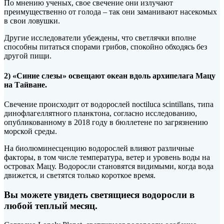
По мнению ученых, свое свечение они излучают
преимущественно от голода – так они заманивают насекомых
в свои ловушки.
Другие исследователи убеждены, что светлячки вполне
способны питаться спорами грибов, спокойно обходясь без
другой пищи.
2) «Синие слезы» освещают океан вдоль архипелага Мацу
на Тайване.
Свечение происходит от водорослей noctiluca scintillans, типа
динофлагеллятного планктона, согласно исследованию,
опубликованному в 2018 году в бюллетене по загрязнению
морской среды.
На биолюминесценцию водорослей влияют различные
факторы, в том числе температура, ветер и уровень воды на
островах Мацу. Водоросли становятся видимыми, когда вода
движется, и светятся только короткое время.
Вы можете увидеть светящиеся водоросли в
любой теплый месяц.