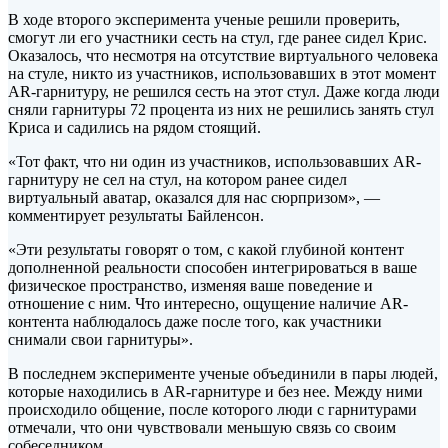
В ходе второго эксперимента ученые решили проверить,
смогут ли его участники сесть на стул, где ранее сидел Крис.
Оказалось, что несмотря на отсутствие виртуального человека
на стуле, никто из участников, использовавших в этот момент
AR-гарнитуру, не решился сесть на этот стул. Даже когда люди
сняли гарнитуры 72 процента из них не решились занять стул
Криса и садились на рядом стоящий.
«Тот факт, что ни один из участников, использовавших AR-
гарнитуру не сел на стул, на котором ранее сидел
виртуальный аватар, оказался для нас сюрпризом», —
комментирует результаты Байленсон.
«Эти результаты говорят о том, с какой глубиной контент
дополненной реальности способен интегрироваться в ваше
физическое пространство, изменяя ваше поведение и
отношение с ним. Что интересно, ощущение наличие AR-
контента наблюдалось даже после того, как участники
снимали свои гарнитуры».
В последнем эксперименте ученые объединили в пары людей,
которые находились в AR-гарнитуре и без нее. Между ними
происходило общение, после которого люди с гарнитурами
отмечали, что они чувствовали меньшую связь со своим
собеседником.