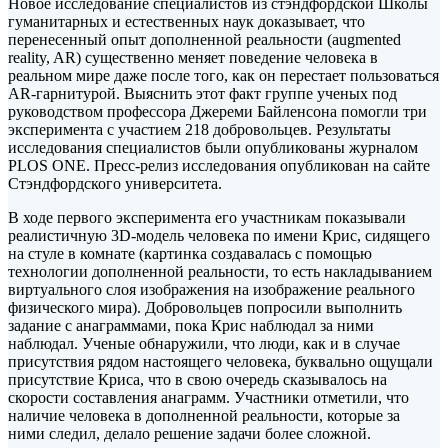
Новое исследование специалистов из стэндфордской Школы
гуманитарных и естественных наук доказывает, что
перенесенный опыт дополненной реальности (augmented
reality, AR) существенно меняет поведение человека в
реальном мире даже после того, как он перестает пользоваться
AR-гарнитурой. Выяснить этот факт группе ученых под
руководством профессора Джереми Байленсона помогли три
эксперимента с участием 218 добровольцев. Результаты
исследования специалистов были опубликованы журналом
PLOS ONE. Пресс-релиз исследования опубликован на сайте
Стэндфордского университета.
В ходе первого эксперимента его участникам показывали
реалистичную 3D-модель человека по имени Крис, сидящего
на стуле в комнате (картинка создавалась с помощью
технологии дополненной реальности, то есть накладыванием
виртуального слоя изображения на изображение реального
физического мира). Добровольцев попросили выполнить
задание с анаграммами, пока Крис наблюдал за ними
наблюдал. Ученые обнаружили, что люди, как и в случае
присутствия рядом настоящего человека, буквально ощущали
присутствие Криса, что в свою очередь сказывалось на
скорости составления анаграмм. Участники отметили, что
наличие человека в дополненной реальности, которые за
ними следил, делало решение задачи более сложной.