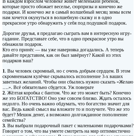
В каждом взрослом человеке живёт меленький ребёнок,
которые просто обожает веселье, сюрпризы и конечно же
подарки. И конечно же в самый волшебный месяц зимы всем
нам хочется окунуться в волшебную сказку и в одно
прекрасное утро обнаружить у себя под подушкой подарок.
Дорогие друзья, я предлагаю сыграть вам в интересную игру-
гадание. Представьте себе, что в одно прекрасное утро вы
обнажили подарок.
Кто его принёс — вы уже наверняка догадались. А теперь
давайте представим, как он был завёрнут? Какой из этих
подарков ваш?
1
. Вы человек скромный, но с очень добрым сердцем. В этом
скромненьком кулёчке скрывалось исполнение 3-х ваших
заветных желаний. Чтобы они сбылись нужно сказать «Желаю
….». Всё обязательно сбудется. Уж поверьте
2
. Жёлтая коробка с бантом. Что же это может быть? Конечно
же это БОГАТСТВО! Оно уже совсем близко. Ждать осталось
недолго. Но очень важно обдумать, что богатство значит для
вас. Ведь какой смысл вы вложите то и получите. Что же это
будет? Мешок денег, а возможно долгожданное пополнение
семейства?
3
. Вы выбрали подарочный пакет с маленькими подарочками?
Говорит о том, что вы умеете смотреть на мир оптимистично