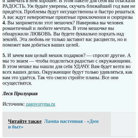
и замечать в нём хорошее. В этом пакете для себя вы отыскали
РАДОСТЬ. Уж будьте уверены, скучать ближайший год вам не
придётся. Проблемы будут несущественны и быстро решаться.
А вас ждут невероятные приятные приключения и сюрпризы
4
. Вы заприметили этот мешочек? Наверняка вы человек
романтичный и любите мечтать. В этом мешочке вы
обнаружили ЛЮБОВЬ. Вы будете буквально порхать над
землёй. Эта любовь не только заставит вас расцвести, но и
поможет вам добиться ваших целей.
5
. И зачем вам целый мешок подарков? — спросят другие. А
мы то знаем — чтобы поделиться радостью с окружающими.
В этом мешке вы нашли для себя УДАЧУ. Вам будет везти во
всех ваших делах. Окружающие будут только удивляться, как
вам это удаётся. Так что смело стройте планы. Все они
осуществятся.
Леся Прилуцкая
Источник:
zagovoryma.ru
Читайте также
Лампа настенная - «Дом
и быт»