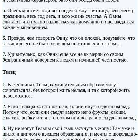
5. Очень многие люди всю неделю ждут пятницу, весь месяц
праздника, весь год лета, и всю жизнь счастья. А Овны
считают, что нужно радоваться каждому дню и наслаждаться
каждым мгновением.
6. Прежде, чем говорить Овну, что он плохой, подумайте, что
заставило его не быть хорошим по отношению к вам…
7. Удивительно, как Овны ещё все не вымерли со своим
безграничным доверием к людям и излишней честностью.
Телец
1. В женщинах-Тельцах удивительным образом могут
сочетаться та, без которой жить нельзя, и та с которой жить
невозможно…
2. Если Тельцы хотят шоколад, то они идут и едят шоколад.
Потому что, если они съедят вместо него фрукты, овощи,
салатик, рыбку и т. д., то потом они всё равно съедят шоколад.
3. Ну не могут Тельцы свой язык засунуть в жопу! Там уже и
шило, и диплом о высшем образовании, и мечты о шоколадно-
кудрявом будущем, и принц с конём! Занято, короче…