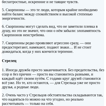
бесхитростные, искренние и не таящие чувств.
5. Скорпионы — это те люди, которым крайне необходимо
найти баланс между спокойствием и высокой степенью
энергичности.
6. Скорпионы могут сделать вид, что не заметили плевка в
душу, но это не значит, что они о нём забыли: злопамятность
Скорпионов неистребима.
7. Скорпионы редко проявляют агрессию сразу, — они
предостерегают, намекают, подают знаки… И не стоит
дожидаться, когда у них кончится терпение.
Стрелец
1. Иногда дружба просто заканчивается. Без предательства, без
ссор и без причин — просто вы становитесь разными, и
каждый идёт своим путём. С годами круг друзей становится
всё уже. Но те, кто остаются, — для Стрельца уже не просто
друзья, а родные люди.
2. Очень часто у Стрельцов обстоятельства складываются так,
что надеяться-то можно на что угодно, но реально
рассчитывать — только на себя.