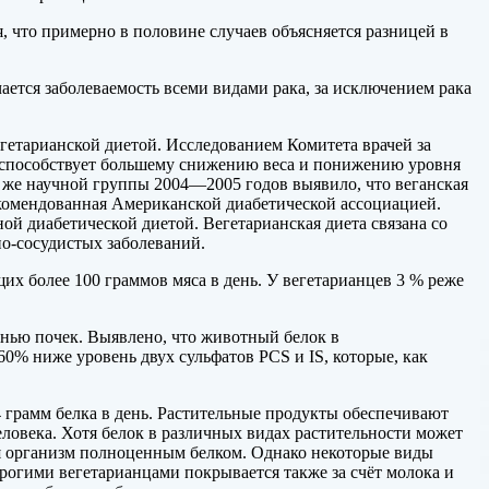
я, что примерно в половине случаев объясняется разницей в
чается заболеваемость всеми видами рака, за исключением рака
егетарианской диетой. Исследованием Комитета врачей за
а, способствует большему снижению веса и понижению уровня
й же научной группы 2004—2005 годов выявило, что веганская
рекомендованная Американской диабетической ассоциацией.
ой диабетической диетой. Вегетарианская диета связана со
о-сосудистых заболеваний.
их более 100 граммов мяса в день. У вегетарианцев 3 % реже
нью почек. Выявлено, что животный белок в
0% ниже уровень двух сульфатов PCS и IS, которые, как
64 грамм белка в день. Растительные продукты обеспечивают
еловека. Хотя белок в различных видах растительности может
ая организм полноценным белком. Однако некоторые виды
трогими вегетарианцами покрывается также за счёт молока и