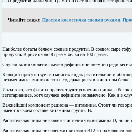
его продуктов и/или яиц. Грамотно составленная вегетарианска
Читайте также
Простая косметичка своими руками. Прос
Наиболее богаты белком соевые продукты. В соевом сыре тофу в
продукта. В рисе около 8 грамм белка на 100 грамм.
Случаи возникновения железодефицитной анемии среди вегетар
Кальций присутствует во многих видах растительной и обога
незаменимые аминокислоты, содержащиеся в животном белке, т
Из-за того, что фитаты препятствуют усвоению цинка, а белок 
вегетарианцев, хотя случаев дефицита не замечено. Как и в сл
Важнейший компонент рациона — витамины. Стоит ли говорить
имеют в своем составе витамины группы В.
Растительная пища не является источником витамина D, но он 
Растительная пища не содержит витамин B12 в подходящей для 