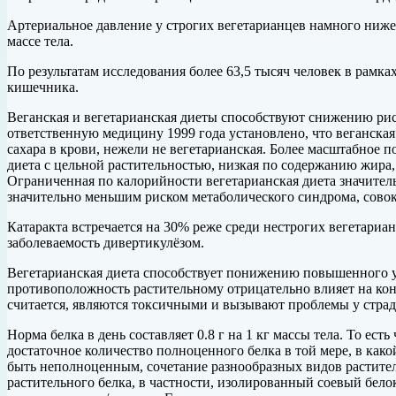
Артериальное давление у строгих вегетарианцев намного ниже,
массе тела.
По результатам исследования более 63,5 тысяч человек в рамка
кишечника.
Веганская и вегетарианская диеты способствуют снижению риск
ответственную медицину 1999 года установлено, что веганска
сахара в крови, нежели не вегетарианская. Более масштабное 
диета с цельной растительностью, низкая по содержанию жира,
Ограниченная по калорийности вегетарианская диета значитель
значительно меньшим риском метаболического синдрома, совок
Катаракта встречается на 30% реже среди нестрогих вегетариа
заболеваемость дивертикулёзом.
Вегетарианская диета способствует понижению повышенного у
противоположность растительному отрицательно влияет на конц
считается, являются токсичными и вызывают проблемы у стра
Норма белка в день составляет 0.8 г на 1 кг массы тела. То е
достаточное количество полноценного белка в той мере, в как
быть неполноценным, сочетание разнообразных видов растите
растительного белка, в частности, изолированный соевый белок