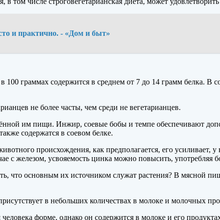
я, в том числе строговегетарианская диета, может удовлетворит
то и практично. - «Дом и быт»
 100 граммах содержится в среднем от 7 до 14 грамм белка. В с
ианцев не более часты, чем среди не вегетарианцев.
щённой им пищи. Инжир, соевые бобы и темпе обеспечивают до
акже содержатся в соевом белке.
животного происхождения, как предполагается, его усиливает, у
учае с железом, усвояемость цинка можно повысить, употребляя 
, что основным их источником служат растения? В мясной пищ
присутствует в небольших количествах в молоке и молочных прод
человека форме, однако он содержится в молоке и его продуктах