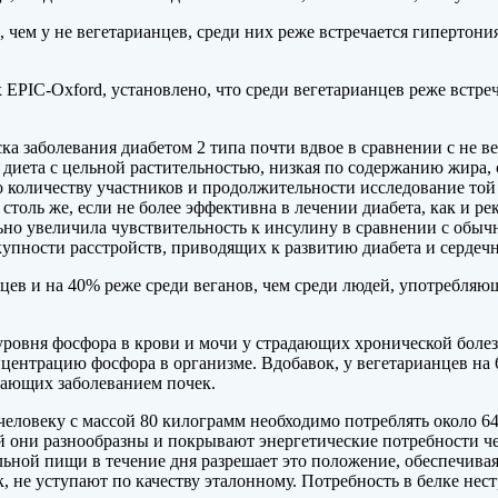
 чем у не вегетарианцев, среди них реже встречается гипертони
х EPIC-Oxford, установлено, что среди вегетарианцев реже встре
а заболевания диабетом 2 типа почти вдвое в сравнении с не в
я диета с цельной растительностью, низкая по содержанию жир
по количеству участников и продолжительности исследование то
 столь же, если не более эффективна в лечении диабета, как и 
но увеличила чувствительность к инсулину в сравнении с обычн
упности расстройств, приводящих к развитию диабета и сердечн
нцев и на 40% реже среди веганов, чем среди людей, употребляющ
ровня фосфора в крови и мочи у страдающих хронической болез
ентрацию фосфора в организме. Вдобавок, у вегетарианцев на 6
дающих заболеванием почек.
сть человеку с массой 80 килограмм необходимо потреблять около 
ой они разнообразны и покрывают энергетические потребности ч
льной пищи в течение дня разрешает это положение, обеспечив
, не уступают по качеству эталонному. Потребность в белке нес