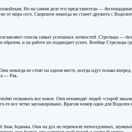
 спокойным. Но на самом деле его представители — беспощадны
не от мира сего. Скорпион никогда не станет дружить с Водолее
озглавляют список самых успешных личностей. Стрельцы — безоб
м образом, и на работе их поджидает успех. Вообще Стрельцы ср
Они никогда не стоят на одном месте, всегда идут только впере
га — Рак.
юбят познавать все новое. Они ненавидят людей «старой закал
ого-то все четко запланировано. Врагом номер один для Водолея я
й Знак Зодиака. Они на дух не переносят непоседливых, шумных
веком, они боятся, что нарушат свой тихий и уютный мирок.