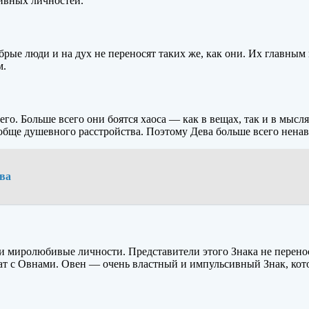
ивных личностей.
рые люди и на дух не переносят таких же, как они. Их главным 
м.
его. Больше всего они боятся хаоса — как в вещах, так и в мысля
ообще душевного расстройства. Поэтому Дева больше всего ненав
ва
миролюбивые личности. Представители этого Знака не перенося
жат с Овнами. Овен — очень властный и импульсивный Знак, кот