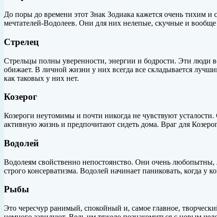
До поры до времени этот Знак Зодиака кажется очень тихим и
мечтателей-Водолеев. Они для них нелепые, скучные и вообще 
Стрелец
Стрельцы полны уверенности, энергии и бодрости. Эти люди в
обижает. В личной жизни у них всегда все складывается лучши
как таковых у них нет.
Козерог
Козероги неутомимы и почти никогда не чувствуют усталости. 
активную жизнь и предпочитают сидеть дома. Враг для Козеро
Водолей
Водолеям свойственно непостоянство. Они очень любопытны, л
строго консерватизма. Водолей начинает паниковать, когда у к
Рыбы
Это чересчур ранимый, спокойный и, самое главное, творчески
немного завидуют. Ведь им тяжело познакомиться с новым чело