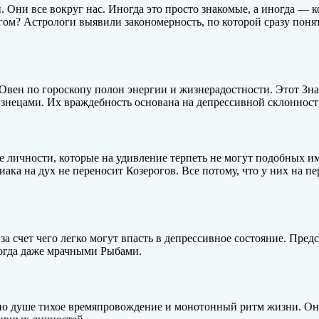
 Они все вокруг нас. Иногда это просто знакомые, а иногда — к
агом? Астрологи выявили закономерность, по которой сразу поня
 Овен по гороскопу полон энергии и жизнерадостности. Этот Зн
знецами. Их враждебность основана на депрессивной склонност
 личности, которые на удивление терпеть не могут подобных им
ка на дух не переносит Козерогов. Все потому, что у них на пер
 счет чего легко могут впасть в депрессивное состояние. Предс
огда даже мрачными Рыбами.
о душе тихое времяпровождение и монотонный ритм жизни. Они