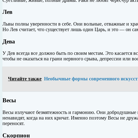
Суетливые, живые, полные драмы. Раки не любят чересчур акт
Лев
Львы полны уверенности в себе. Они вольные, отважные и храб
Но Лев считает, что существует лишь один Царь, и это — он са
Дева
У Дев всегда все должно быть по своим местам. Это касается вс
чтобы не оказаться на грани нервного срыва, депрессии или в
Читайте также
Необычные формы современного искусст
Весы
Весы излучают безмятежность и гармонию. Они добродушные и 
ненавидят, когда на них кричат. Именно поэтому Весы не дру
переносят.
Скорпион