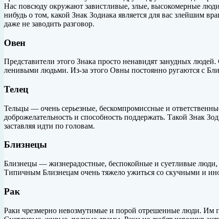
Нас повсюду окружают
завистливые, злые, высокомерные люди.
нибудь о том, какой Знак Зодиака является для вас злейшим вр
даже не заводить разговор.
Овен
Представители этого Знака просто ненавидят занудных людей.
ленивыми людьми. Из-за этого Овны постоянно ругаются с Бли
Телец
Тельцы — очень серьезные, бескомпромиссные и ответственные
доброжелательность и способность поддержать. Такой Знак Зодиа
заставляя идти по головам.
Близнецы
Близнецы — жизнерадостные, беспокойные и суетливые люди, за
Типичным Близнецам очень тяжело ужиться со скучными и ин
Рак
Раки чрезмерно невозмутимые и порой отрешенные люди. Им п