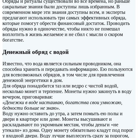
Обряды и ритуалы существовали во все времена, но раньше
сакральные знания были доступны лишь избранным. В
современном мире эти знания доступны всем, и эксперты
предлагают использовать три самых эффективных обряда,
которые помогут обрести финансовый достаток. Проводить
обряды нужно в одиночестве, чтобы никто не помешал
воплотить в жизнь желаемое и не сбил с мысли о скором
богатстве.
Денежный обряд с водой
Известно, что вода является сильным проводником, она
способна хранить и передавать информацию. Ею пользуются
для всевозможных обрядов, в том числе для привлечения
денежной энергетики в дом.
Для обряда понадобится таз или ведро с чистой водой,
несколько монет и терпение. Монеты нужно закинуть в воду
вечером, приговаривая:
«Денежки в воде настаиваю, богатства свои умножаю,
бедности больше не знаю».
Воду нужно оставить до утра, а затем помыть ею полы и
двери в квартире или доме. Монеты высушивают и
раскладывают по укромным местам, чтобы деньги «не
утекали» из дома. Одну монету обязательно кладут под порог
у входной двери. Воду лучше выплеснуть сразу за порогом,