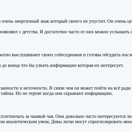
о очень энергичный знак который своего не упустит. Он очень 
являют с детства. И достаточно часто от них можно услышать 
хотно выслушивают своих собеседников и готовы обсудить после
 до конца что бы узнать информацию которая их интересует.
анности и неточности. В связи чем он может пойти на всё рад
и тайны. Но не терпят когда они скрывают информацию.
сплетничать за чашкой чая. Они довольно часто интересуются л
им аналитическим умом, Девы легко могут спрогнозировать мно