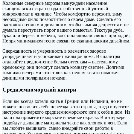
Холодные северные морозы вынуждали население
скандинавских стран создать собственный уютный
микроклимат в жилище. Чтобы комфортно пережить зиму
необходимо было позаботиться о своем доме. Сделать его
настолько теплым и домашним, чтобы зимняя депрессия и не
думала переступать порог вашего поместья. Текстура дуба,
бука или березы в мебели, восстанавливали связь с природой.
Не зря минимализм тесно связан со скандинавским дизайном.
Сдержанность и умеренность в элементах здорово
упорядочивает и успокаивает жильцов дома. Из палитры
отдавайте предпочтение белым оттенкам – пастельному,
кремовому, они помогут сделать комнату светлее. Долгими
зимними вечерами этот трюк как нельзя кстати поможет
длинными полярными ночами.
Средиземноморский кантри
Если вы всегда хотели жить в Греции или Испании, но не
можете позволить себе переезда в эти страны, тогда впустите
настроение жаркого средиземноморского юга к себе в дом. Из
палитры примените морские и земные окрасы. В интерьере
подойдут дышащие материалы такие как хлопок и лен. Если
вы любите вышивать, смело внедряйте свои работы в
окружение. Керамическая плитка поможет отделать фартук