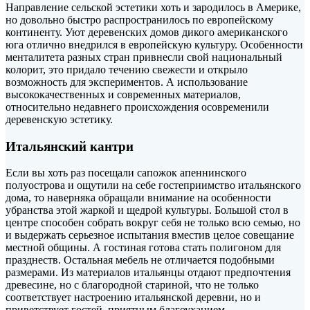
Направление сельской эстетики хоть и зародилось в Америке,
но довольно быстро распространилось по европейскому
континенту. Уют деревенских домов дикого американского
юга отлично внедрился в европейскую культуру. Особенности
менталитета разных стран привнесли свой национальный
колорит, это придало течению свежести и открыло
возможность для экспериментов. А использование
высококачественных и современных материалов,
относительно недавнего происхождения осовременили
деревенскую эстетику.
Итальянский кантри
Если вы хоть раз посещали сапожок апеннинского
полуострова и ощутили на себе гостеприимство итальянского
дома, то наверняка обращали внимание на особенности
убранства этой жаркой и щедрой культуры. Большой стол в
центре способен собрать вокруг себя не только всю семью, но
и выдержать серьезное испытания вместив целое совещание
местной общины. А гостиная готова стать полигоном для
празднеств. Остальная мебель не отличается подобными
размерами. Из материалов итальянцы отдают предпочтения
древесине, но с благородной стариной, что не только
соответствует настроению итальянской деревни, но и
приветствует гостей, приятным благоуханием.