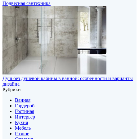
Подвесная сантехника
Душ без душевой кабины в ванной: особенности и варианты
дизайна
Рубрики
Ванная
Гардероб
Гостиная
Интерьер
Кухня
Мебель
Разное