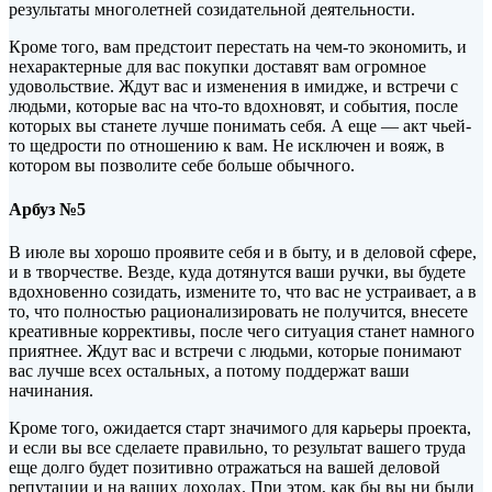
результаты многолетней созидательной деятельности.
Кроме того, вам предстоит перестать на чем-то экономить, и
нехарактерные для вас покупки доставят вам огромное
удовольствие. Ждут вас и изменения в имидже, и встречи с
людьми, которые вас на что-то вдохновят, и события, после
которых вы станете лучше понимать себя. А еще — акт чьей-
то щедрости по отношению к вам. Не исключен и вояж, в
котором вы позволите себе больше обычного.
Арбуз №5
В июле вы хорошо проявите себя и в быту, и в деловой сфере,
и в творчестве. Везде, куда дотянутся ваши ручки, вы будете
вдохновенно созидать, измените то, что вас не устраивает, а в
то, что полностью рационализировать не получится, внесете
креативные коррективы, после чего ситуация станет намного
приятнее. Ждут вас и встречи с людьми, которые понимают
вас лучше всех остальных, а потому поддержат ваши
начинания.
Кроме того, ожидается старт значимого для карьеры проекта,
и если вы все сделаете правильно, то результат вашего труда
еще долго будет позитивно отражаться на вашей деловой
репутации и на ваших доходах. При этом, как бы вы ни были