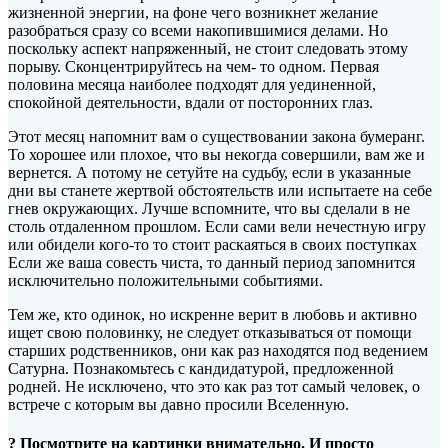
жизненной энергии, на фоне чего возникнет желание
разобраться сразу со всеми накопившимися делами. Но
поскольку аспект напряженный, не стоит следовать этому
порыву.
Сконцентрируйтесь на чем- то одном. Первая
половина месяца наиболее подходят для уединенной,
спокойной деятельности, вдали от посторонних глаз.
Этот месяц напомнит вам о существовании закона бумеранг.
То хорошее или плохое, что вы некогда совершили, вам же и
вернется. А потому не сетуйте на судьбу, если в указанные
дни вы станете жертвой обстоятельств или испытаете на себе
гнев окружающих. Лучше вспомните, что вы сделали в не
столь отдаленном прошлом. Если сами вели нечестную игру
или обидели кого-то то стоит раскаяться в своих поступках
Если же ваша совесть чиста, то данный период запомнится
исключительно положительными событиями.
Тем же, кто одинок, но искренне верит в любовь и активно
ищет свою половинку, не следует отказываться от помощи
старших родственников, они как раз находятся под ведением
Сатурна. Познакомьтесь с кандидатурой, предложенной
родней. Не исключено, что это как раз тот самый человек, о
встрече с которым вы давно просили Вселенную.
? Посмотрите на картинки внимательно. И просто