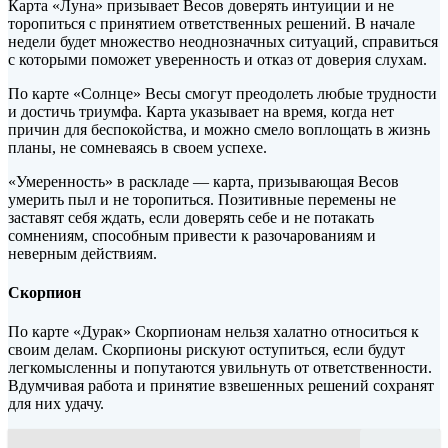
Карта «Луна» призывает Весов доверять интуиции и не
торопиться с принятием ответственных решений. В начале
недели будет множество неоднозначных ситуаций, справиться
с которыми поможет уверенность и отказ от доверия слухам.
По карте «Солнце» Весы смогут преодолеть любые трудности
и достичь триумфа. Карта указывает на время, когда нет
причин для беспокойства, и можно смело воплощать в жизнь
планы, не сомневаясь в своем успехе.
«Умеренность» в раскладе — карта, призывающая Весов
умерить пыл и не торопиться. Позитивные перемены не
заставят себя ждать, если доверять себе и не потакать
сомнениям, способным привести к разочарованиям и
неверным действиям.
Скорпион
По карте «Дурак» Скорпионам нельзя халатно относиться к
своим делам. Скорпионы рискуют оступиться, если будут
легкомысленны и попутаются увильнуть от ответственности.
Вдумчивая работа и принятие взвешенных решений сохранят
для них удачу.