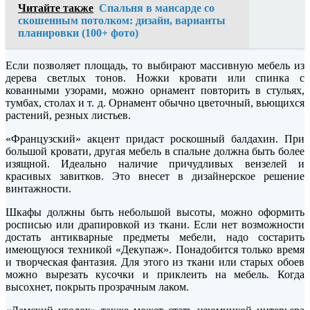
Читайте также
Спальня в мансарде со
скошенным потолком: дизайн, варианты
планировки (100+ фото)
Если позволяет площадь, то выбирают массивную мебель из
дерева светлых тонов. Ножки кровати или спинка с
кованными узорами, можно орнамент повторить в стульях,
тумбах, столах и т. д. Орнамент обычно цветочный, вьющихся
растений, резных листьев.
«Французский» акцент придаст роскошный балдахин. При
большой кровати, другая мебель в спальне должна быть более
изящной. Идеально наличие причудливых вензелей и
красивых завитков. Это внесет в дизайнерское решение
винтажности.
Шкафы должны быть небольшой высоты, можно оформить
росписью или драпировкой из ткани. Если нет возможности
достать антикварные предметы мебели, надо состарить
имеющуюся техникой «Декупаж». Понадобится только время
и творческая фантазия. Для этого из ткани или старых обоев
можно вырезать кусочки и приклеить на мебель. Когда
высохнет, покрыть прозрачным лаком.