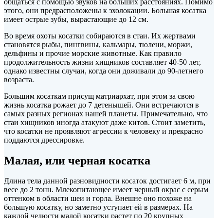
общаться с помощью звуков на больших расстояниях. Помимо
этого, они предрасположены к эхолокации. Большая косатка
имеет острые зубы, вырастающие до 12 см.
Во время охоты косатки собираются в стаи. Их жертвами
становятся рыбы, пингвины, кальмары, тюлени, моржи,
дельфины и прочие морские животные. Как правило
продолжительность жизни хищников составляет 40-50 лет,
однако известны случаи, когда они доживали до 90-летнего
возраста.
Большим косаткам присущ матриархат, при этом за свою
жизнь косатка рожает до 7 детенышей. Они встречаются в
самых разных регионах нашей планеты. Примечательно, что
стаи хищников иногда атакуют даже китов. Стоит заметить,
что косатки не проявляют агрессии к человеку и прекрасно
поддаются дрессировке.
Малая, или черная косатка
Длина тела данной разновидности косаток достигает 6 м, при
весе до 2 тонн. Млекопитающее имеет черный окрас с серым
оттенком в области шеи и горла. Внешне оно похоже на
большую косатку, но заметно уступает ей в размерах. На
каждой челюсти малой косатки растет по 20 крупных