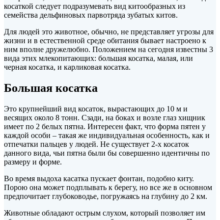
косаткой следует подразумевать вид китообразных из
семейства дельфиновых парвотряда зубатых китов.
Для людей это животное, обычно, не представляет угрозы для
жизни и в естественной среде обитания бывает настроено к
ним вполне дружелюбно. Положением на сегодня известны 3
вида этих млекопитающих: большая косатка, малая, или
черная косатка, и карликовая косатка.
Большая косатка
Это крупнейший вид косаток, вырастающих до 10 м и
весящих около 8 тонн. Сзади, на боках и возле глаз хищник
имеет по 2 белых пятна. Интересен факт, что форма пятен у
каждой особи – такая же индивидуальная особенность, как и
отпечатки пальцев у людей. Не существует 2-х косаток
данного вида, чьи пятна были бы совершенно идентичны по
размеру и форме.
Во время выдоха касатка пускает фонтан, подобно киту.
Порою она может подплывать к берегу, но все же в основном
предпочитает глубоководье, погружаясь на глубину до 2 км.
Животные обладают острым слухом, который позволяет им