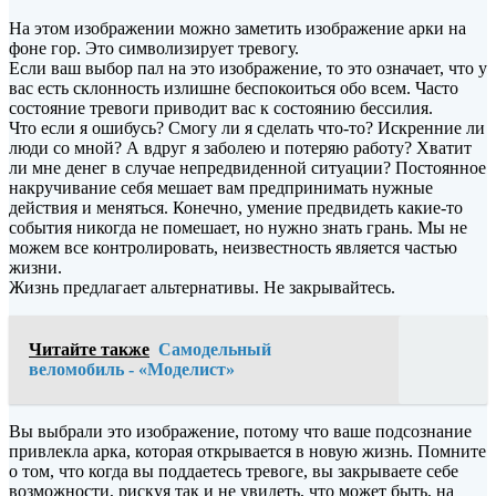
На этом изображении можно заметить изображение арки на
фоне гор. Это символизирует тревогу.
Если ваш выбор пал на это изображение, то это означает, что у
вас есть склонность излишне беспокоиться обо всем. Часто
состояние тревоги приводит вас к состоянию бессилия.
Что если я ошибусь? Смогу ли я сделать что-то? Искренние ли
люди со мной? А вдруг я заболею и потеряю работу? Хватит
ли мне денег в случае непредвиденной ситуации? Постоянное
накручивание себя мешает вам предпринимать нужные
действия и меняться. Конечно, умение предвидеть какие-то
события никогда не помешает, но нужно знать грань. Мы не
можем все контролировать, неизвестность является частью
жизни.
Жизнь предлагает альтернативы. Не закрывайтесь.
Читайте также
Самодельный
веломобиль - «Моделист»
Вы выбрали это изображение, потому что ваше подсознание
привлекла арка, которая открывается в новую жизнь. Помните
о том, что когда вы поддаетесь тревоге, вы закрываете себе
возможности, рискуя так и не увидеть, что может быть, на