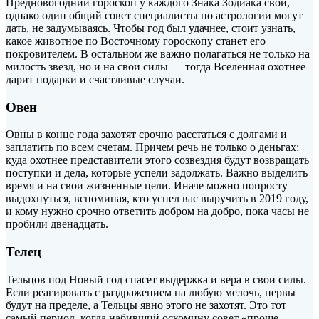
Предновогодний гороскоп у каждого Знака Зодиака свой,
однако один общий совет специалисты по астрологии могут
дать, не задумываясь. Чтобы год был удачнее, стоит узнать,
какое животное по Восточному гороскопу станет его
покровителем. В остальном же важно полагаться не
только на
милость звезд, но и на свои силы — тогда Вселенная охотнее
дарит подарки и счастливые случаи.
Овен
Овны в конце года захотят срочно расстаться с долгами и
заплатить по всем счетам. Причем речь не только о деньгах:
куда охотнее представители этого созвездия будут возвращать
поступки и дела, которые успели задолжать. Важно выделить
время и на свои жизненные цели. Иначе можно попросту
выдохнуться, вспоминая, кто успел вас выручить в 2019 году,
и кому нужно срочно ответить добром на добро, пока часы не
пробили двенадцать.
Телец
Тельцов под Новый год спасет выдержка и вера в свои силы.
Если реагировать с раздражением на любую мелочь, нервы
будут на пределе, а Тельцы явно этого не захотят. Это тот
самый период, когда набивший оскомину совет «проще