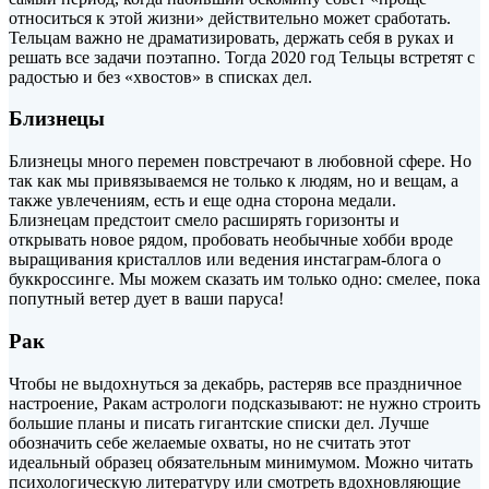
относиться к этой жизни» действительно может сработать.
Тельцам важно не драматизировать, держать себя в руках и
решать все задачи поэтапно. Тогда 2020 год Тельцы встретят с
радостью и без «хвостов» в списках дел.
Близнецы
Близнецы много перемен повстречают в любовной сфере. Но
так как мы привязываемся не только к людям, но и вещам, а
также увлечениям, есть и еще одна сторона медали.
Близнецам предстоит смело расширять горизонты и
открывать новое рядом, пробовать необычные хобби вроде
выращивания кристаллов или ведения инстаграм-блога о
буккроссинге. Мы можем сказать им только одно: смелее, пока
попутный ветер дует в ваши паруса!
Рак
Чтобы не выдохнуться за декабрь, растеряв все праздничное
настроение, Ракам астрологи подсказывают: не нужно строить
большие планы и писать гигантские списки дел. Лучше
обозначить себе желаемые охваты, но не считать этот
идеальный образец обязательным минимумом. Можно читать
психологическую литературу или смотреть вдохновляющие