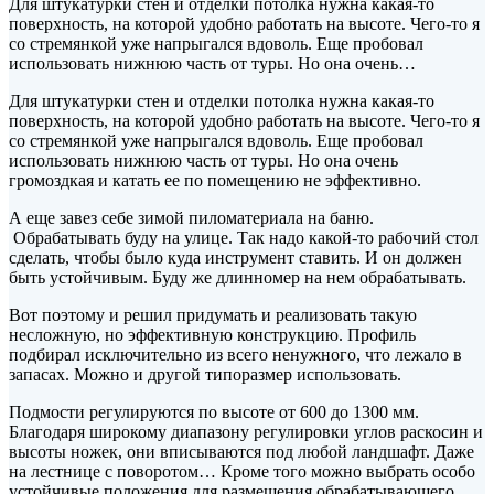
Для штукатурки стен
и отделки потолка нужна какая-то
поверхность, на которой удобно работать на высоте. Чего-то я
со стремянкой уже напрыгался вдоволь. Еще пробовал
использовать нижнюю часть от туры. Но она очень…
Для штукатурки стен
и отделки потолка нужна какая-то
поверхность, на которой удобно работать на высоте. Чего-то я
со стремянкой уже напрыгался вдоволь. Еще пробовал
использовать нижнюю часть от туры. Но она очень
громоздкая и катать ее по помещению не эффективно.
А еще завез себе зимой пиломатериала на баню.
Обрабатывать буду на улице. Так надо какой-то рабочий стол
сделать, чтобы было куда инструмент ставить. И он должен
быть устойчивым. Буду же длинномер на нем обрабатывать.
Вот поэтому и решил придумать и реализовать такую
несложную, но эффективную конструкцию. Профиль
подбирал исключительно из всего ненужного, что лежало в
запасах. Можно и другой типоразмер использовать.
Подмости регулируются по высоте от 600 до 1300 мм.
Благодаря широкому диапазону регулировки углов раскосин и
высоты ножек, они вписываются под любой ландшафт. Даже
на лестнице с поворотом… Кроме того можно выбрать особо
устойчивые положения для размещения обрабатывающего