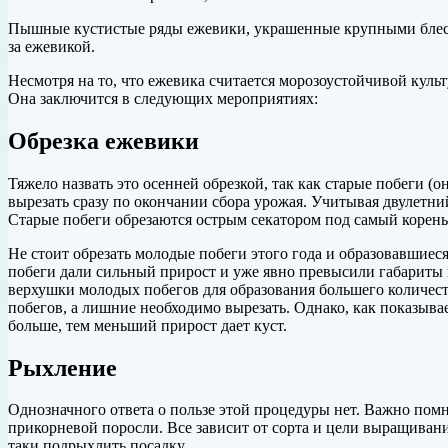
Пышные
кустистые ряды ежевики, украшенные крупными блестя
за ежевикой.
Несмотря на то, что ежевика считается морозоустойчивой куль
Она заключится в следующих мероприятиях:
Обрезка ежевики
Тяжело назвать это осенней обрезкой, так как старые побеги
вырезать сразу по окончании сбора урожая. Учитывая двулетни
Старые побеги обрезаются острым секатором под самый корень
Не стоит обрезать молодые побеги этого года и образовавшиес
побеги дали сильный прирост и уже явно превысили габариты
верхушки молодых побегов для образования большего количест
побегов, а лишние необходимо вырезать. Однако, как показывае
больше, тем меньший прирост дает куст.
Рыхление
Однозначного ответа о пользе этой процедуры нет. Важно помн
прикорневой поросли. Все зависит от сорта и цели выращивания
таки подрыхлить посадку.