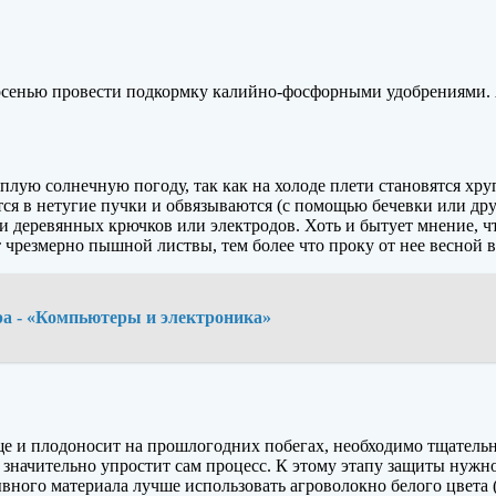
я осенью провести подкормку калийно-фосфорными удобрениями.
еплую солнечную погоду, так как на холоде плети становятся х
тся в нетугие пучки и обвязываются (с помощью бечевки или др
деревянных крючков или электродов. Хоть и бытует мнение, чт
т чрезмерно пышной листвы, тем более что проку от нее весной в
ра - «Компьютеры и электроника»
еще и плодоносит на прошлогодних побегах, необходимо тщатель
 значительно упростит сам процесс. К этому этапу защиты нужно
ывного материала лучше использовать агроволокно белого цвета 