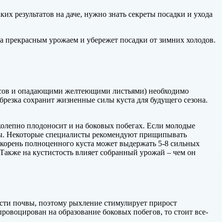
х результатов на даче, нужно знать секреты посадки и ухода
да прекрасным урожаем и убережет посадки от зимних холодов.
тоносов и опадающими желтеющими листьями) необходимо
обрезка сохранит жизненные силы куста для будущего сезона.
иколепно плодоносит и на боковых побегах. Если молодые
оры. Некоторые специалисты рекомендуют прищипывать
 корень полноценного куста может выдержать 5-8 сильных
 Также на кустистость влияет собранный урожай – чем он
ости почвы, поэтому рыхление стимулирует прирост
провоцирован на образование боковых побегов, то стоит все-