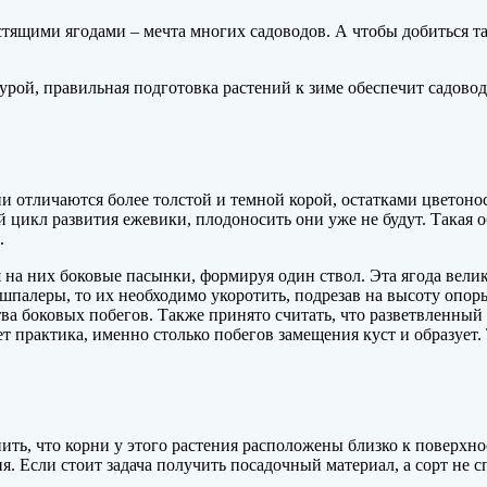
щими ягодами – мечта многих садоводов. А чтобы добиться таки
турой, правильная подготовка растений к зиме обеспечит садово
 (они отличаются более толстой и темной корой, остатками цве
й цикл развития ежевики, плодоносить они уже не будут. Такая 
.
я на них боковые пасынки, формируя один ствол. Эта ягода вел
 шпалеры, то их необходимо укоротить, подрезав на высоту оп
ва боковых побегов. Также принято считать, что разветвленный
т практика, именно столько побегов замещения куст и образует.
ить, что корни у этого растения расположены близко к поверхн
. Если стоит задача получить посадочный материал, а сорт не с