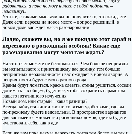
раздражает. Вот когда я перееду на новое место, я буду
радоваться, а пока не могу ничего с собой поделать –
ненавижу!»
Учтите, с такими мыслями вы не получите то, что ожидаете.
Даже если переезд на новое место – вопрос решенный, в
новом доме вас ждет масса разочарований.
Ладно, скажете вы, но я же покидаю этот сарай и
переезжаю в роскошный особняк! Какие еще
разочарования могут меня там ждать?
На этот счет можете не беспокоиться. Чем больше неприязни
вы испытываете к приютившему вас домику, тем больше
неприятных неожиданностей вас ожидает в новом дворце. А
неприятности будут самого разного рода.
Краны будут ломаться, краска слезать, стены рушиться, соседи
донимать – в общем, будет все, чтобы сохранить параметры
вашего негативного излучения.
Новый дом, или старый – какая разница?
Всегда найдутся линии жизни со всеми удобствами, где вы
по-прежнему будете недовольны. В пространстве вариантов
для вас имеется множество роскошных домов, где вы будете
чувствовать себя, как в аду.
Если же вам пока некуда переехать, тогда тем более, вы так и