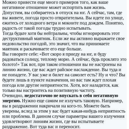
Можно привести еще много примеров того, как ваше
негативное отношение может испортить вам жизнь.
Допустим, вы собираетесь в отпуск на юг. А сейчас, там, где
вы живете, погода просто отвратительна. Вы идете по улице,
ежитесь от холодного ветра и мокните под дождем. Понятно,
радость от такой погоды трудно испытывать.
Тогда будьте хотя бы нейтральны, чтобы игнорировать этот
деструктивный маятник. Если же вы активно выражаете свое
недовольство погодой, это значит, что вы принимаете
маятник и раскачиваете его еще больше.
Вы говорите себе: «Вот скоро я приеду на юг, и буду
радоваться солнцу, теплому морю. А сейчас, будь проклято это
болото!» Так вот, при таком отношении вы не настроены на
линию жизни, где вас ждет райское наслаждение. Вы туда и
не попадете. У вас уже и билет на самолет есть? Ну и что? Вы
будете лишь в пункте назначения, но вас там ждет плохая
погода или другие неприятности. Хотя, все наладится, как
только вы настроитесь на позитивную частоту.
Очевидно,
недостаточно не впускать в себя негативную
энергию.
Нужно еще самим не излучать таковую. Например,
вы в раздражении накричали на кого-то. Можете быть
уверены, вслед за этим у вас будет какая-нибудь неприятность
или проблема. В данном случае параметры вашего излучения
удовлетворяют линиям жизни, где вы испытываете
раздражение. Вот туда вас и переносит.