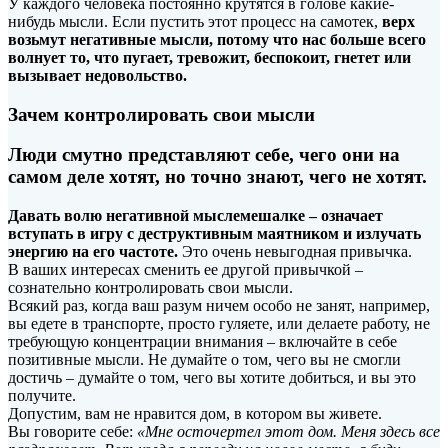
У каждого человека постоянно крутятся в голове какие-
нибудь мысли. Если пустить этот процесс на самотек,
верх
возьмут негативные мысли, потому что нас больше всего
волнует то, что пугает, тревожит, беспокоит, гнетет или
вызывает недовольство.
Зачем контролировать свои
мысли
Люди смутно представляют себе, чего они на
самом деле хотят, но точно знают, чего не хотят.
Давать волю негативной мыслемешалке – означает
вступать в игру с деструктивным маятником и излучать
энергию на его частоте.
Это очень невыгодная привычка.
В ваших интересах сменить ее другой привычкой –
сознательно контролировать свои мысли.
Всякий раз, когда ваш разум ничем особо не занят, например,
вы едете в транспорте, просто гуляете, или делаете работу, не
требующую концентрации внимания – включайте в себе
позитивные мысли. Не думайте о том, чего вы не смогли
достичь – думайте о том, чего вы хотите добиться, и вы это
получите.
Допустим, вам не нравится дом, в котором вы живете.
Вы говорите себе:
«Мне осточертел этот дом. Меня здесь все