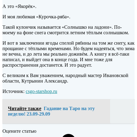
А это «Якорёк».
И моя любимая «Курочка-ряба».
Такой кулончик называется «Солнышко на ладони». По-
моему на фоне снега смотрится летним тёплым солнышком.
И вот в заключении ягоды спелой рябины на том же снегу, как
прощание с тёплыми временами. Но будем надеяться, что зима
не вечна, и до лета мы реально доживём. А книгу я всё-таки
написал, и выйдет она в конце года. И мне тоже для
распространения достанется. И это радует.
С великим к Вам уважением, народный мастер Ивановской
области, Кутрынин Александр.
Источник:
csgo-starshop.ru
Читайте также
Гадание на Таро на эту
неделю! 23.09-29.09
Оцените статью