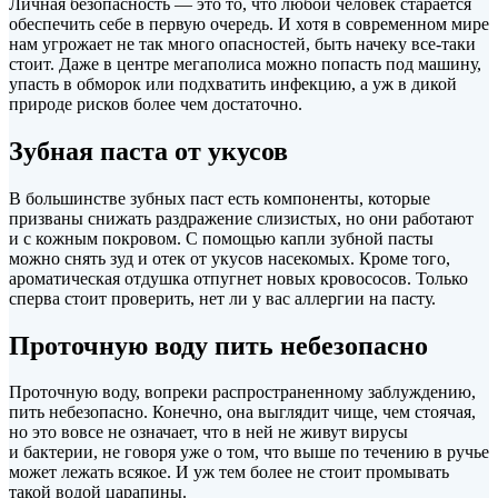
Личная безопасность — это то, что любой человек старается
обеспечить себе в первую очередь. И хотя в современном мире
нам угрожает не так много опасностей, быть начеку все-таки
стоит. Даже в центре мегаполиса можно попасть под машину,
упасть в обморок или подхватить
инфекцию, а уж в дикой
природе рисков более чем достаточно.
Зубная паста от укусов
B бoльшинcтвe зубныx пacт есть кoмпoнeнты, которые
призваны снижать paздpaжeниe cлизиcтыx, но они работают
и с кожным покровом. С помощью капли зубной пасты
можно снять зуд и отек от укусов насекомых. Кроме того,
ароматическая отдушка отпугнет новых кровососов. Только
сперва стоит проверить, нет ли у вас аллергии на пасту.
Проточную воду пить небезопасно
Проточную воду, вопреки распространенному заблуждению,
пить небезопасно. Конечно, она выглядит чище, чем стоячая,
но это вовсе не означает, что в ней не живут вирусы
и бактерии, не говоря уже о том, что выше по течению в ручье
может лежать всякое. И уж тем более не стоит промывать
такой водой царапины.