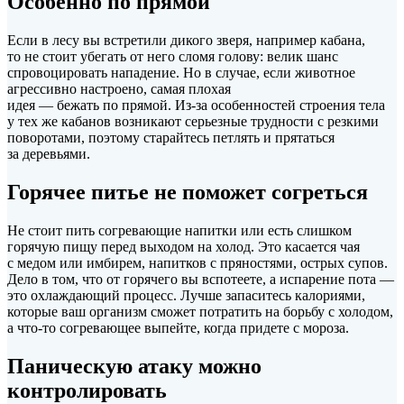
Особенно по прямой
Если в лесу вы встретили дикого зверя, например кабана,
то не стоит убегать от него сломя голову: велик шанс
спровоцировать нападение. Но в случае, если животное
агрессивно настроено, самая плохая
идея — бежать по прямой. Из-за особенностей строения тела
у тех же кабанов возникают серьезные трудности с резкими
поворотами, поэтому старайтесь петлять и прятаться
за деревьями.
Горячее питье не поможет согреться
Не стоит пить согревающие напитки или есть слишком
горячую пищу перед выходом на холод. Это касается чая
с медом или имбирем, напитков с пряностями, острых супов.
Дело в том, что от горячего вы вспотеете, а испарение пота —
это охлаждающий процесс. Лучше запаситесь калориями,
которые ваш организм сможет потратить на борьбу с холодом,
а что-то согревающее выпейте, когда придете с мороза.
Паническую атаку можно
контролировать