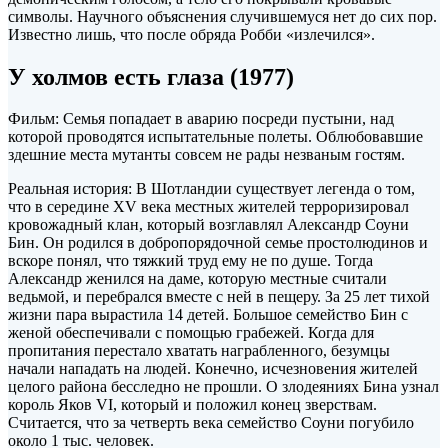
символы. Научного объяснения случившемуся нет до сих пор.
Известно лишь, что после обряда Робби «излечился».
У холмов есть глаза (1977)
Фильм: Семья попадает в аварию посреди пустыни, над
которой проводятся испытательные полеты. Облюбовавшие
здешние места мутанты совсем не рады незваным гостям.
Реальная история: В Шотландии существует легенда о том,
что в середине XV века местных жителей терроризировал
кровожадный клан, который возглавлял Александр Соуни
Бин. Он родился в добропорядочной семье простолюдинов и
вскоре понял, что тяжкий труд ему не по душе. Тогда
Александр женился на даме, которую местные считали
ведьмой, и перебрался вместе с ней в пещеру. За 25 лет тихой
жизни пара вырастила 14 детей. Большое семейство Бин с
женой обеспечивали с помощью грабежей. Когда для
пропитания перестало хватать награбленного, безумцы
начали нападать на людей. Конечно, исчезновения жителей
целого района бесследно не прошли. О злодеяниях Бина узнал
король Яков VI, который и положил конец зверствам.
Считается, что за четверть века семейство Соуни погубило
около 1 тыс. человек.