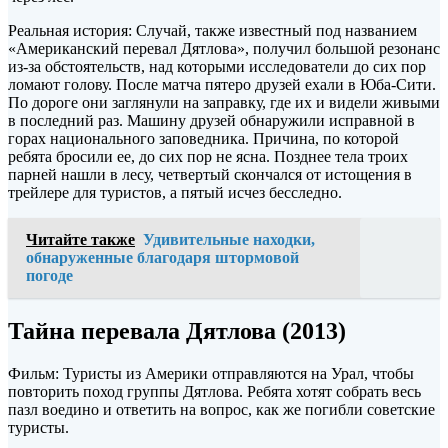
Реальная история: Случай, также известный под названием
«Американский перевал Дятлова», получил большой резонанс
из-за обстоятельств, над которыми исследователи до сих пор
ломают голову. После матча пятеро друзей ехали в Юба-Сити.
По дороге они заглянули на заправку, где их и видели живыми
в последний раз. Машину друзей обнаружили исправной в
горах национального заповедника. Причина, по которой
ребята бросили ее, до сих пор не ясна. Позднее тела троих
парней нашли в лесу, четвертый скончался от истощения в
трейлере для туристов, а пятый исчез бесследно.
Читайте также
Удивительные находки,
обнаруженные благодаря штормовой
погоде
Тайна перевала Дятлова (2013)
Фильм: Туристы из Америки отправляются на Урал, чтобы
повторить поход группы Дятлова. Ребята хотят собрать весь
пазл воедино и ответить на вопрос, как же погибли советские
туристы.