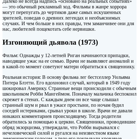
Далеко не всегда надпись «основано на реальных событиях»
— это обычный рекламный ход. Фильмы в жанре хоррора
могут перепугать до чертиков даже самых искушенных
зрителей, поведав о древних легендах и необъяснимых
случаях. И чем больше в них правды, тем заманчивее
они для
нас, любителей пощекотать себе нервишки.
Изгоняющий дьявола (1973)
Фильм: Однажды у 12-летней Риган начинаются припадки,
наводящие ужас на ее семью. Врачи не выявляют аномалий и
в какой-то момент советуют матери обратиться к священнику.
Реальная история: В основу фильма лег бестселлер Уильяма
Питера Блэтти. Его вдохновил случай, который в 1949 году
шокировал Америку. Странные вещи происходили с обычным
школьником Робби Мангеймом. Поначалу мальчика беспокоил
скрежет в стенах. С каждым днем он все чаще слышал
странный шум и рвал в ужасе простыни, по ночам будил
соседей истериками, срывал уроки в школе. Врачи не давали
никаких комментариев происходящему. Тогда родители
обратились за помощью к церкви. Священники, проводившие
обряд экзорцизма, утверждали, что Робби вырывался с
нечеловеческой силой и ругался на неизвестном языке
демоническим голосом, а тело его покрывали кровавые