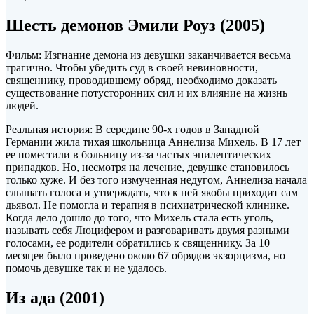
Шесть демонов Эмили Роуз (2005)
Фильм: Изгнание демона из девушки заканчивается весьма
трагично. Чтобы убедить суд в своей невиновности,
священнику, проводившему обряд, необходимо доказать
существование потусторонних сил и их влияние на жизнь
людей.
Реальная история: В середине 90-х годов в Западной
Германии жила тихая школьница Аннелиза Михель. В 17 лет
ее поместили в больницу из-за частых эпилептических
припадков. Но, несмотря на лечение, девушке становилось
только хуже. И без того измученная недугом, Аннелиза начала
слышать голоса и утверждать, что к ней якобы приходит сам
дьявол. Не помогла и терапия в психиатрической клинике.
Когда дело дошло до того, что Михель стала есть уголь,
называть себя Люцифером и разговаривать двумя разными
голосами, ее родители обратились к священнику. За 10
месяцев было проведено около 67 обрядов экзорцизма, но
помочь девушке так и не удалось.
Из ада (2001)