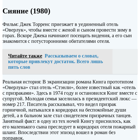
Сияние (1980)
Фильм: Джек Торренс приезжает в уединенный отель
«Оверлук», чтобы вместе с женой и сыном провести зиму в
горах. Вскоре Джека начинают посещать видения, а его сын
знакомится с потусторонними обитателями отеля.
Читайте также
Рассказываем о словах,
которые привлекут достаток. Всего лишь
пять слов
Реальная история: В экранизации романа Кинга прототипом
«Оверлука» стал отель «Стэнли», более известный как «отель
с призраками». Здесь в 1974 году и остановился Кинг вместе с
супругой. Молодая семья заселилась в президентский люкс —
номер 217. Писатель рассказывал, что видел призрак
горничной, натыкался в коридорах на беспокойные души
детей, а в бальном зале стал свидетелем призрачных танцев.
Занятный факт: в одну из тех ночей Кингу приснилось, как
его маленького сына преследует в коридорах отеля пожарный
шланг. Впоследствии этот эпизод вошел в роман без
поправок.