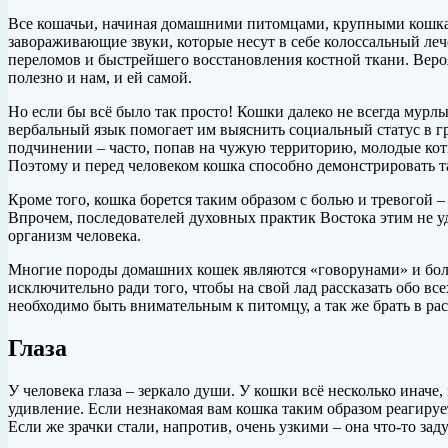
Все кошачьи, начиная домашними питомцами, крупными кошками
завораживающие звуки, которые несут в себе колоссальный
леч
переломов и быстрейшего восстановления костной ткани. Вероят
полезно и нам, и ей самой.
Но если бы всё было так просто! Кошки далеко не всегда мур
вербальный язык помогает им выяснить социальный статус в гр
подчинении – часто, попав на чужую территорию, молодые ко
Поэтому и перед человеком кошка способно демонстрировать та
Кроме того, кошка борется таким образом с болью и тревогой
Впрочем, последователей духовных практик Востока этим не уд
организм человека.
Многие породы домашних кошек являются «говорунами» и боль
исключительно ради того, чтобы на свой лад рассказать обо в
необходимо быть внимательным к питомцу, а так же брать в ра
Глаза
У человека глаза – зеркало души. У кошки всё несколько иначе,
удивление. Если незнакомая вам кошка таким образом реагирует
Если же зрачки стали, напротив, очень узкими – она что-то зад