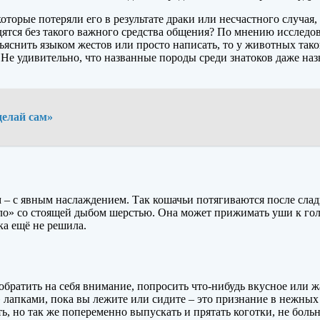
оторые потеряли его в результате драки или несчастного случая,
дятся без такого важного средства общения? По мнению исследо
бъяснить языком жестов или просто написать, то у животных так
Не удивительно, что названные породы среди знатоков даже на
делай сам»
м – с явным наслаждением. Так кошачьи потягиваются после слад
» со стоящей дыбом шерстью. Она может прижимать уши к голове
шка ещё не решила.
 обратить на себя внимание, попросить что-нибудь вкусное или 
 лапками, пока вы лежите или сидите – это признание в нежных 
ь, но так же попеременно выпускать и прятать коготки, не больн