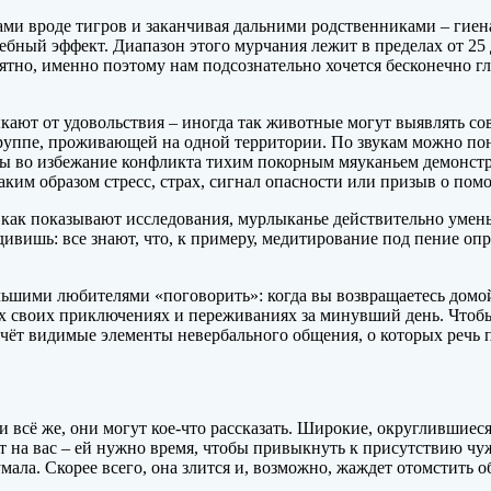
 вроде тигров и заканчивая дальними родственниками – гиенам
ебный эффект. Диапазон этого мурчания лежит в пределах от 25
но, именно поэтому нам подсознательно хочется бесконечно глад
лыкают от удовольствия – иногда так животные могут выявлять 
уппе, проживающей на одной территории. По звукам можно понят
ты во избежание конфликта тихим покорным мяуканьем демонст
ким образом стресс, страх, сигнал опасности или призыв о пом
 – как показывают исследования, мурлыканье действительно уме
ивишь: все знают, что, к примеру, медитирование под пение оп
шими любителями «поговорить»: когда вы возвращаетесь домой,
сех своих приключениях и переживаниях за минувший день. Чтоб
счёт видимые элементы невербального общения, о которых речь 
 и всё же, они могут кое-что рассказать. Широкие, округлившиес
 на вас – ей нужно время, чтобы привыкнуть к присутствию чужо
умала. Скорее всего, она злится и, возможно, жаждет отомстить о