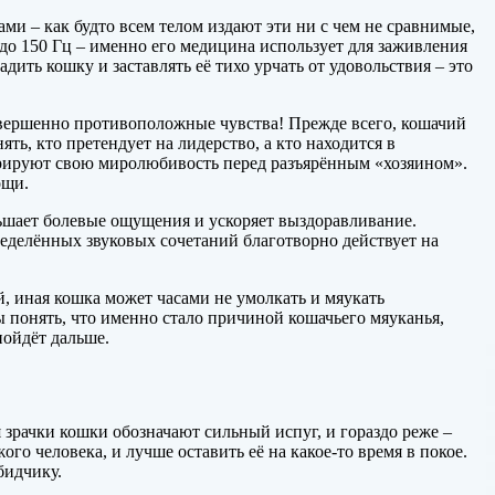
и – как будто всем телом издают эти ни с чем не сравнимые,
 до 150 Гц – именно его медицина использует для заживления
ить кошку и заставлять её тихо урчать от удовольствия – это
совершенно противоположные чувства! Прежде всего, кошачий
ь, кто претендует на лидерство, а кто находится в
рируют свою миролюбивость перед разъярённым «хозяином».
ощи.
ньшает болевые ощущения и ускоряет выздоравливание.
ределённых звуковых сочетаний благотворно действует на
 иная кошка может часами не умолкать и мяукать
ы понять, что именно стало причиной кошачьего мяуканья,
пойдёт дальше.
я зрачки кошки обозначают сильный испуг, и гораздо реже –
го человека, и лучше оставить её на какое-то время в покое.
бидчику.