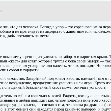
ро
 же, что для человека. Взгляд в упор – это соревнование за пер
иво и не претендует на лидерство с животным или человеком, о
ь», дабы поставить на место.
рое помогает уверенно разгуливать по заборам и карнизам крыш.
ный «жест» для котят, которые трутся о бока своей матери — та
оги, выпрашивая угощение или надеясь, что их погладят. Но «хв
ения собой и гордости.
ли лакомство. Заведённый под живот хвостик намекнёт вам о то
остное возбуждение, предвкушение угощения или игры. Круто и
 а опущенный безжизненный хвост может означать усталость.
водитель по тайнам кошачьих мыслей. Радость, которую испытыва
ризнание в любви выглядит как лёгкое подрагивание всего хвос
ающее удары хлыста, — сигнал о том, что кошка раздражена (ос
во: в этот момент они находятся перед каким-то выбором, и буду