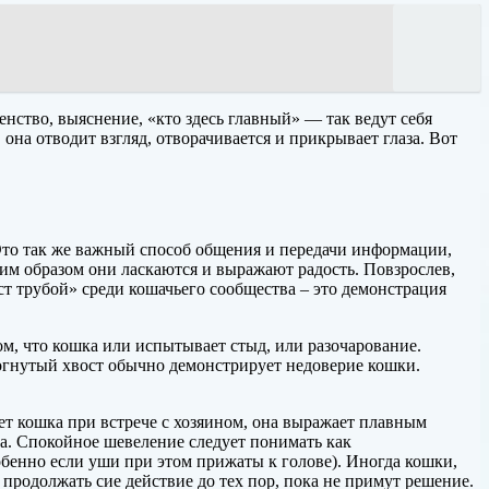
венство, выяснение, «кто здесь главный» — так ведут себя
на отводит взгляд, отворачивается и прикрывает глаза. Вот
 Это так же важный способ общения и передачи информации,
ким образом они ласкаются и выражают радость. Повзрослев,
ост трубой» среди кошачьего сообщества – это демонстрация
м, что кошка или испытывает стыд, или разочарование.
зогнутый хвост обычно демонстрирует недоверие кошки.
ет кошка при встрече с хозяином, она выражает плавным
та. Спокойное шевеление следует понимать как
обенно если уши при этом прижаты к голове). Иногда кошки,
т продолжать сие действие до тех пор, пока не примут решение.