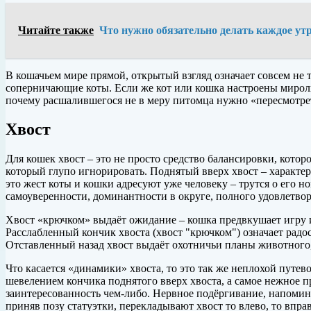
Читайте также
Что нужно обязательно делать каждое ут
В кошачьем мире прямой, открытый взгляд означает совсем не то
соперничающие коты. Если же кот или кошка настроены миролюб
почему расшалившегося не в меру питомца нужно «пересмотрет
Хвост
Для кошек хвост – это не просто средство балансировки, кото
который глупо игнорировать. Поднятый вверх хвост – характер
это жест коты и кошки адресуют уже человеку – трутся о его н
самоуверенности, доминантности в округе, полного удовлетвор
Хвост «крючком» выдаёт ожидание – кошка предвкушает игру и
Расслабленный кончик хвоста (хвост "крючком") означает рад
Отставленный назад хвост выдаёт охотничьи планы животного,
Что касается «динамики» хвоста, то это так же неплохой путе
шевелением кончика поднятого вверх хвоста, а самое нежное п
заинтересованность чем-либо. Нервное подёргивание, напомин
приняв позу статуэтки, перекладывают хвост то влево, то впра