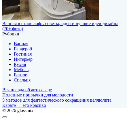
Ванная в стиле лофт: советы, идеи и лучшие идеи дизайна
(70+ фото)
Рубрики
Ванная
Гардероб
Гостиная
Интерьер
Кухня
Мебель
Разное
Спальня
Вся правда об автозагаре
Полезные привычки для молодости
5 методов для фантастического сокращения целлюлита
Каратэ — это красиво
© 2026 glossmix