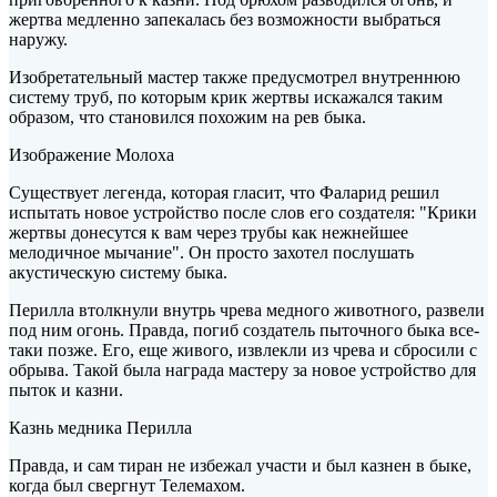
жертва медленно запекалась без возможности выбраться
наружу.
Изобретательный мастер также предусмотрел внутреннюю
систему труб, по которым крик жертвы искажался таким
образом, что становился похожим на рев быка.
Изображение Молоха
Существует легенда, которая гласит, что Фаларид решил
испытать новое устройство после слов его создателя: "Крики
жертвы донесутся к вам через трубы как нежнейшее
мелодичное мычание". Он просто захотел послушать
акустическую систему быка.
Перилла втолкнули внутрь чрева медного животного, развели
под ним огонь. Правда, погиб создатель пыточного быка все-
таки позже. Его, еще живого, извлекли из чрева и сбросили с
обрыва. Такой была награда мастеру за новое устройство для
пыток и казни.
Казнь медника Перилла
Правда, и сам тиран не избежал участи и был казнен в быке,
когда был свергнут Телемахом.