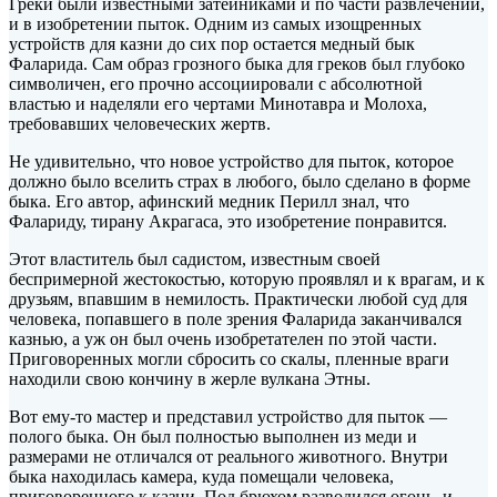
Греки были известными затейниками и по части развлечений,
и в изобретении пыток. Одним из самых изощренных
устройств для казни до сих пор остается медный бык
Фаларида. Сам образ грозного быка для греков был глубоко
символичен, его прочно ассоциировали с абсолютной
властью и наделяли его чертами Минотавра и Молоха,
требовавших человеческих жертв.
Не удивительно, что новое устройство для пыток, которое
должно было вселить страх в любого, было сделано в форме
быка. Его автор, афинский медник Перилл знал, что
Фалариду, тирану Акрагаса, это изобретение понравится.
Этот властитель был садистом, известным своей
беспримерной жестокостью, которую проявлял и к врагам, и к
друзьям, впавшим в немилость. Практически любой суд для
человека, попавшего в поле зрения Фаларида заканчивался
казнью, а уж он был очень изобретателен по этой части.
Приговоренных могли сбросить со скалы, пленные враги
находили свою кончину в жерле вулкана Этны.
Вот ему-то мастер и представил устройство для пыток —
полого быка. Он был полностью выполнен из меди и
размерами не отличался от реального животного. Внутри
быка находилась камера, куда помещали человека,
приговоренного к казни. Под брюхом разводился огонь, и