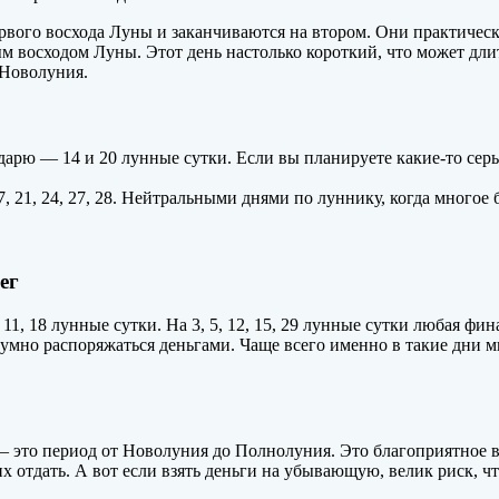
вого восхода Луны и заканчиваются на втором. Они практическ
м восходом Луны. Этот день настолько короткий, что может длит
 Новолуния.
арю — 14 и 20 лунные сутки. Если вы планируете какие-то сер
7, 21, 24, 27, 28. Нейтральными днями по луннику, когда многое 
нег
11, 18 лунные сутки. На 3, 5, 12, 15, 29 лунные сутки любая фи
мно распоряжаться деньгами. Чаще всего именно в такие дни 
это период от Новолуния до Полнолуния. Это благоприятное время
 их отдать. А вот если взять деньги на убывающую, велик риск, 