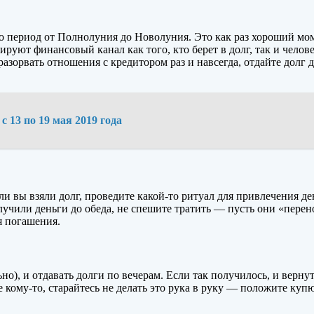
ериод от Полнолуния до Новолуния. Это как раз хороший момент
ируют финансовый канал как того, кто берет в долг, так и челове
разорвать отношения с кредитором раз и навсегда, отдайте долг 
 13 по 19 мая 2019 года
и вы взяли долг, проведите какой-то ритуал для привлечения де
учили деньги до обеда, не спешите тратить — пусть они «перен
ля погашения.
ьно), и отдавать долги по вечерам. Если так получилось, и верн
е кому-то, старайтесь не делать это рука в руку — положите куп