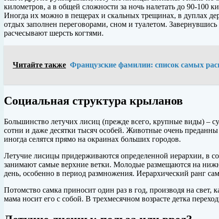
километров, а в общей сложности за ночь налетать до 90-100 
Иногда их можно в пещерах и скальных трещинах, в дуплах дер
отдых заполнен переговорами, сном и туалетом. Завернувшись 
расчесывают шерсть когтями.
Читайте также
Французские фамилии: список самых рас
Социальная структура крыланов
Большинство летучих лисиц (прежде всего, крупные виды) – с
сотни и даже десятки тысяч особей. Животные очень преданны 
иногда селятся прямо на окраинах больших городов.
Летучие лисицы придерживаются определенной иерархии, в соо
занимают самые верхние ветки. Молодые размещаются на нижн
день, особенно в период размножения. Иерархический ранг самк
Потомство самка приносит один раз в год, производя на свет,
мама носит его с собой. В трехмесячном возрасте детка перех