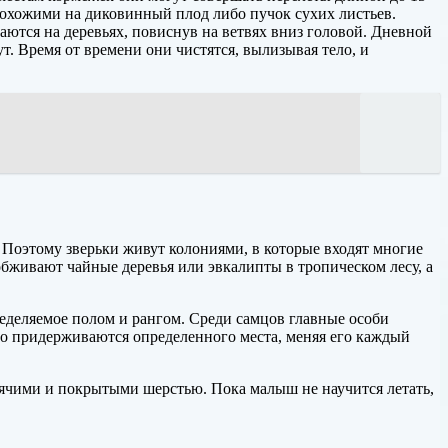
 похожими на диковинный плод либо пучок сухих листьев.
аются на деревьях, повиснув на ветвях вниз головой. Дневной
. Время от времени они чистятся, вылизывая тело, и
 Поэтому зверьки живут колониями, в которые входят многие
обживают чайные деревья или эвкалипты в тропическом лесу, а
еделяемое полом и рангом. Среди самцов главные особи
го придерживаются определенного места, меняя его каждый
зрячими и покрытыми шерстью. Пока малыш не научится летать,