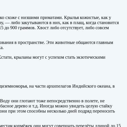
ько схоже с низшими приматами. Крылья кожистые, как у
, — либо закутываются в них, как в плащ, когда становится
15 до 900 граммов. Хвост либо отсутствует, либо совсем
ования в пространстве. Эти животные общаются главным
а.
 Кстати, крыланы могут с успехом стать экзотическими
диземноморья, на части архипелагов Индийского океана, в
 Воду они глотают тоже непосредственно в полете, не
басное дерево и т.д. Иногда можно увидеть целую стайку
они при этом способны несколько дней подряд переносить
 местам кормёжек они могут совершать перелёты длиной до 15