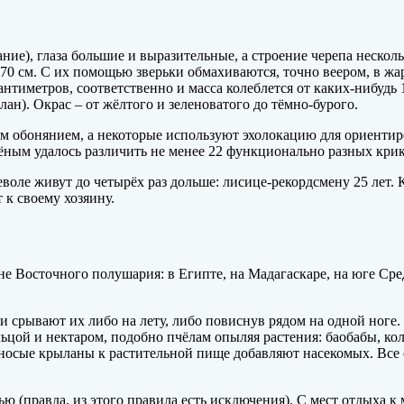
ние), глаза
большие и выразительные, а строение черепа нескол
0 см. С их помощью зверьки обмахиваются, точно веером, в жару
антиметров, соответственно и масса колеблется от каких-нибудь 
н). Окрас – от жёлтого и зеленоватого до тёмно-бурого.
 обонянием, а некоторые используют эхолокацию для ориентир
чёным удалось различить не менее 22 функционально разных крик
еволе живут до четырёх раз дольше: лисице-рекордсмену 25 лет.
к своему хозяину.
е Восточного полушария: в Египте, на Мадагаскаре, на юге Сре
и срывают их либо на лету, либо повиснув рядом на одной ноге.
цой и нектаром, подобно пчёлам опыляя растения: баобабы, кол
оносые крыланы к растительной пище добавляют насекомых. Все 
ю (правда, из этого правила есть исключения). С мест отдыха к