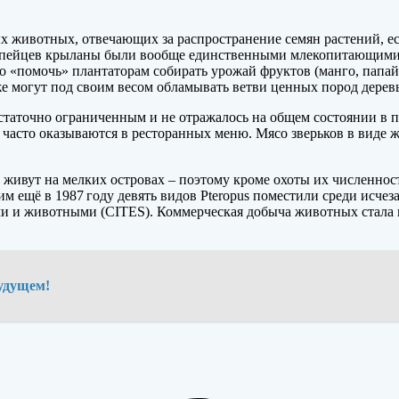
х животных, отвечающих за распространение семян растений, е
ропейцев крыланы были вообще единственными млекопитающими. 
о «помочь» плантаторам собирать урожай фруктов (манго, папайи
же могут под своим весом обламывать ветви ценных пород деревь
таточно ограниченным и не отражалось на общем состоянии в п
часто оказываются в ресторанных меню. Мясо зверьков в виде ж
живут на мелких островах – поэтому кроме охоты их численност
этим ещё в 1987 году девять видов Pteropus поместили среди и
и и животными (CITES). Коммерческая добыча животных стала 
будущем!