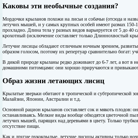
Каковы эти необычные создания?
Мордочки крыланов похожи на лисьи и собачьи (отсюда и назва
летучих мышей, и у самых крупных особей имеют размах 150-17
прохладно. Длина тела у разных видов варьируется от 5 до 40 с
крохотный (исключение составляет только Длиннохвостый крыла
Летучие лисицы обладают отличным ночным зрением, развитым
образом голосом, поэтому их репертуар сравнительно богат: у
В дикой природе крыланы редко доживают до 6-7 лет, а вот в н
домашними питомцами: они хорошо приручаются и привыкают 
Образ жизни летающих лисиц
Крылатые зверьки обитают в тропической и субтропической зон
Малайзии, Японии, Австралии и т.д.
Основной рацион крыланов составляет сок и мякоть плодов: он
останавливаясь. Мелкие виды вообще обходятся цветочной пыль
летучих мышей, парящих над деревьями в цвету. Только трубк
отсутствие пищи.
Как и другие рукокрылые, летучие лисицы активны только ночь