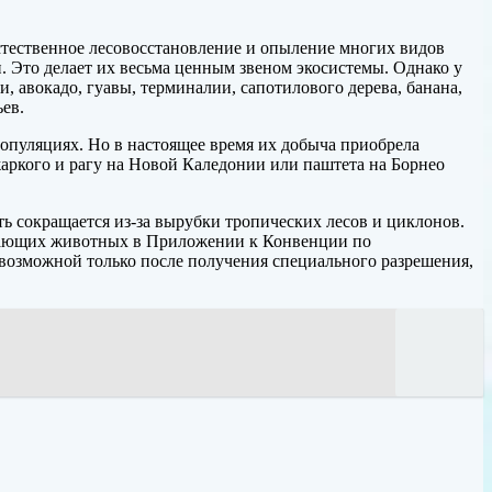
стественное лесовосстановление и опыление многих видов
Это делает их весьма ценным звеном экосистемы. Однако у
, авокадо, гуавы, терминалии, сапотилового дерева, банана,
ев.
опуляциях. Но в настоящее время их добыча приобрела
аркого и рагу на Новой Каледонии или паштета на Борнео
ь сокращается из-за вырубки тропических лесов и циклонов.
счезающих животных в Приложении к Конвенции по
возможной только после получения специального разрешения,