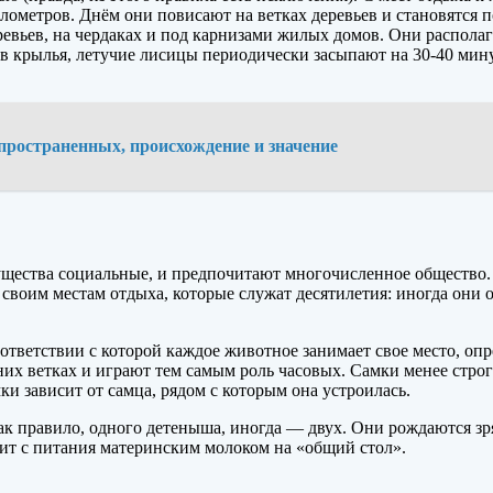
километров. Днём они повисают на ветках деревьев и становятся
евьев, на чердаках и под карнизами жилых домов. Они располаг
в крылья, летучие лисицы периодически засыпают на 30-40 минут
пространенных, происхождение и значение
ущества социальные, и предпочитают многочисленное общество.
своим местам отдыха, которые служат десятилетия: иногда они 
тветствии с которой каждое животное занимает свое место, опр
их ветках и играют тем самым роль часовых. Самки менее стро
и зависит от самца, рядом с которым она устроилась.
 как правило, одного детеныша, иногда — двух. Они рождаются 
одит с питания материнским молоком на «общий стол».