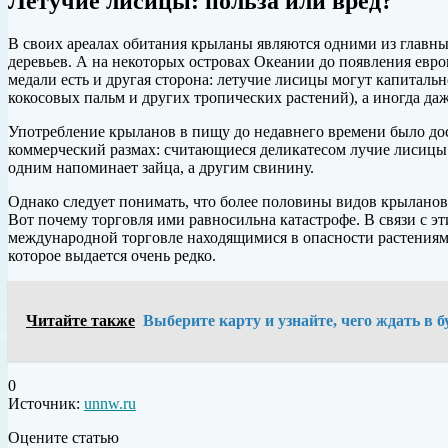
Летучие лисицы: польза или вред?
В своих ареалах обитания крыланы являются одними из главны
деревьев. А на некоторых островах Океании до появления ев
медали есть и другая сторона: летучие лисицы могут капитальн
кокосовых пальм и других тропических растений), а иногда да
Употребление крыланов в пищу до недавнего времени было дос
коммерческий размах: считающиеся деликатесом лучие лисицы 
одним напоминает зайца, а другим свинину.
Однако следует понимать, что более половины видов крыланов 
Вот почему торговля ими равносильна катастрофе. В связи с 
международной торговле находящимися в опасности растениям
которое выдается очень редко.
Читайте также
Выберите карту и узнайте, чего ждать в 
0
Источник:
unnw.ru
Оцените статью