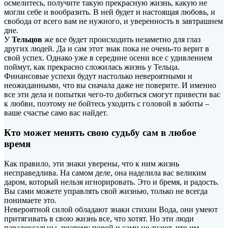
осмелитесь, получите такую прекрасную жизнь, какую не
могли себе и вообразить. В ней будет и настоящая любовь, и
свобода от всего вам не нужного, и уверенность в завтрашнем
дне.
У
Тельцов
же все будет происходить незаметно для глаз
других людей. Да и сам этот знак пока не очень-то верит в
свой успех. Однако уже в середине осени все с удивлением
поймут, как прекрасно сложилась жизнь у Тельца.
Финансовые успехи будут настолько невероятными и
неожиданными, что вы сначала даже не поверите. И именно
все эти дела и попытки чего-то добиться смогут привести вас
к любви, поэтому не бойтесь уходить с головой в заботы –
ваше счастье само вас найдет.
Кто может менять свою судьбу сам в любое
время
Как правило, эти знаки уверены, что к ним жизнь
несправедлива. На самом деле, она наделила вас великим
даром, который нельзя игнорировать. Это и бремя, и радость.
Вы сами можете управлять свой жизнью, только не всегда
понимаете это.
Невероятной силой обладают знаки стихии Вода, они умеют
притягивать в свою жизнь все, что хотят. Но эти люди
парадоксальны, поэтому порой и сами не знают, что им