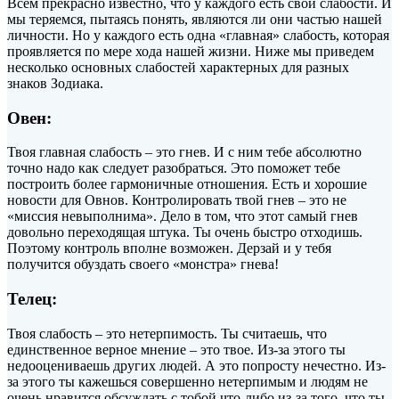
Всем прекрасно известно, что у каждого есть свои слабости. И
мы теряемся, пытаясь понять, являются ли они частью нашей
личности. Но у каждого есть одна «главная» слабость, которая
проявляется по мере хода нашей жизни. Ниже мы приведем
несколько основных слабостей
характерных для разных
знаков Зодиака.
Овен:
Твоя главная слабость – это гнев. И с ним тебе абсолютно
точно надо как следует разобраться. Это поможет тебе
построить более гармоничные отношения. Есть и хорошие
новости для Овнов. Контролировать твой гнев – это не
«миссия невыполнима». Дело в том, что этот самый гнев
довольно переходящая штука. Ты очень быстро отходишь.
Поэтому контроль вполне возможен. Дерзай и у тебя
получится обуздать своего «монстра» гнева!
Телец:
Твоя слабость – это нетерпимость. Ты считаешь, что
единственное верное мнение – это твое. Из-за этого ты
недооцениваешь других людей. А это попросту нечестно. Из-
за этого ты кажешься совершенно нетерпимым и людям не
очень нравится обсуждать с тобой что-либо из-за того, что ты