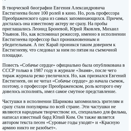
В творческой биографии Евгения Александровича
Евстигнеева более 100 ролей в кино. Но, роль профессора
Преображенского одна из самых запоминающихся. Причем,
досталась она известному актеру не сразу. На пробы
приглашались Леонид Броневой, Юрий Яковлев, Михаил
Ульянов. Но, как вспоминал режиссер, именно в исполнении
Евстигнеева профессор был проникновенным и
убедительным. А пес Карай проникся таким доверием к
Евстигнееву, что следовал за ним по пятам на съемочной
площадке.
Повесть «Собачье сердце» официально была опубликована в
СССР только в 1987 году в журнале «Знамя», после чего
тираж журнала резко увеличился. Но, как признался Евгений
Евстигнеев, он не читал «Собачье сердце» до начала съемок,
поэтому, о профессоре Преображенском, роль которого ему
довелось исполнять, имел самое смутное представление.
Частушки в исполнении Шарикова запомнились зрителям и
сразу стали популярны по всей стране. Эти частушки не
являются народным творчеством: их, специально для фильма,
написал известный бард Юлий Ким. Он также является
автором текста песен «Суровые годы уходят» и «Красную
армию никто не разобъет».