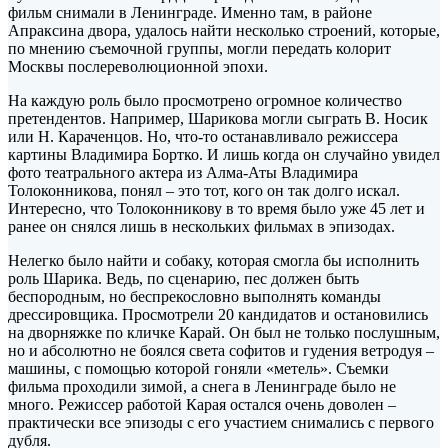
фильм снимали в Ленинграде. Именно там, в районе
Апраксина двора, удалось найти несколько строений, которые,
по мнению съемочной группы, могли передать
колорит
Москвы послереволюционной эпохи.
На каждую роль было просмотрено огромное количество
претендентов. Например, Шарикова могли сыграть В. Носик
или Н. Караченцов. Но, что-то останавливало режиссера
картины Владимира Бортко. И лишь когда он случайно увидел
фото театрального актера из Алма-Аты Владимира
Толоконникова, понял – это тот, кого он так долго искал.
Интересно, что Толоконникову в то время было уже 45 лет и
ранее он снялся лишь в нескольких фильмах в эпизодах.
Нелегко было найти и собаку, которая смогла бы исполнить
роль Шарика. Ведь, по сценарию, пес должен быть
беспородным, но беспрекословно выполнять команды
дрессировщика. Просмотрели 20 кандидатов и остановились
на дворняжке по кличке Карай. Он был не только послушным,
но и абсолютно не боялся света софитов и гудения ветродуя –
машины, с помощью которой гоняли «метель». Съемки
фильма проходили зимой, а снега в Ленинграде было не
много. Режиссер работой Карая остался очень доволен –
практически все эпизоды с его участием снимались с первого
дубля.