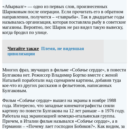
«Абырвалг» — одно из первых слов, произнесенных
Шариковым после операции. Если прочитать его в обратном
направлении, получится – «главрыба». Так в двадцатые годы
называлась организация, которая поставляла рыбу в советские
магазины. Вероятно, пес Шарик не раз видел такую вывеску,
когда бродил по улице.
Читайте также
Племя, не видевшая
цивилизации
Многих фраз, звучащих в фильме «Собачье сердце», в повести
Булгакова нет. Режиссер Владимир Бортко вместе с женой
Натальей поработали над сценарием картины, добавив туда
кое-что из других рассказов и фельетонов, написанных
Булгаковым.
Фильм «Собачье сердце» вышел на экраны в ноябре 1988
года. Интересно, что западные кинематографисты сняли
картину по повести Булгакова на 12 лет раньше – в 1976 году.
Работала над экранизацией немецко-итальянская группа.
Причем, в Италии фильм назывался «Собачье сердце», а в
Германии – «Почему лает господин Бобиков?». Как видим, за