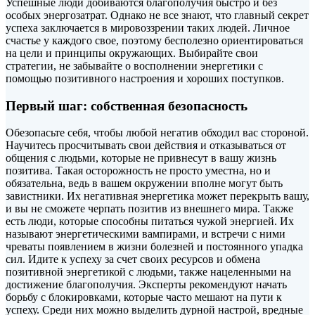
Успешные люди добиваются благополучия быстро и без
особых энергозатрат. Однако не все знают, что главный секрет
успеха заключается в мировоззрении таких людей. Личное
счастье у каждого свое, поэтому бесполезно ориентироваться
на цели и принципы окружающих. Выбирайте
свои
стратегии, не забывайте о восполнении энергетики с
помощью позитивного настроения и хороших поступков.
Первый шаг: собственная безопасность
Обезопасьте себя, чтобы любой негатив обходил вас стороной.
Научитесь просчитывать свои действия и отказываться от
общения с людьми, которые не привнесут в вашу жизнь
позитива. Такая осторожность не просто уместна, но и
обязательна, ведь в вашем окружении вполне могут быть
завистники. Их негативная энергетика может перекрыть вашу,
и вы не сможете черпать позитив из внешнего мира. Также
есть люди, которые способны питаться чужой энергией. Их
называют энергетическими вампирами, и встречи с ними
чреваты появлением в жизни болезней и постоянного упадка
сил. Идите к успеху за счет своих ресурсов и обмена
позитивной энергетикой с людьми, также нацеленными на
достижение благополучия. Эксперты рекомендуют начать
борьбу с блокировками, которые часто мешают на пути к
успеху. Среди них можно выделить дурной настрой, вредные