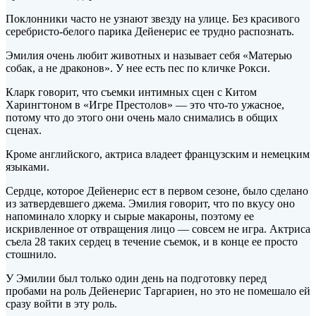
Поклонники часто не узнают звезду на улице. Без красивого
серебристо-белого парика Дейенерис ее трудно распознать.
Эмилия очень любит животных и называет себя «Матерью
собак, а не драконов». У нее есть пес по кличке Рокси.
Кларк говорит, что съемки интимных сцен с Китом
Харингтоном в «Игре Престолов» — это что-то ужасное,
потому что до этого они очень мало снимались в общих
сценах.
Кроме английского, актриса владеет французским и немецким
языками.
Сердце, которое Дейенерис ест в первом сезоне, было сделано
из затвердевшего джема. Эмилия говорит, что по вкусу оно
напоминало хлорку и сырые макароны, поэтому ее
искривленное от отвращения лицо — совсем не игра. Актриса
съела 28 таких сердец в течение съемок, и в конце ее просто
стошнило.
У Эмилии был только один день на подготовку перед
пробами на роль Дейенерис Таргариен, но это не помешало ей
сразу войти в эту роль.