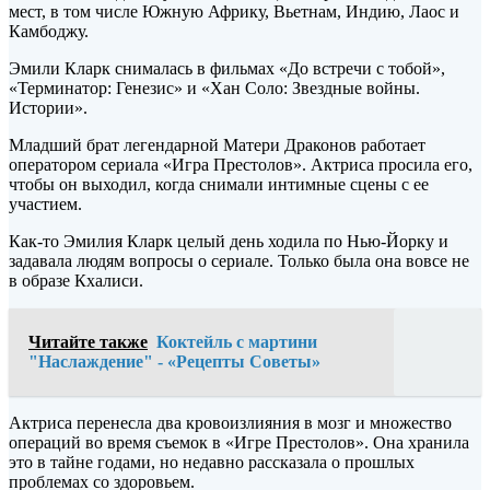
мест, в том числе Южную Африку, Вьетнам, Индию, Лаос и
Камбоджу.
Эмили Кларк снималась в фильмах «До встречи с тобой»,
«Терминатор: Генезис» и «Хан Соло: Звездные войны.
Истории».
Младший брат легендарной Матери Драконов работает
оператором сериала «Игра Престолов». Актриса просила его,
чтобы он выходил, когда снимали интимные сцены с ее
участием.
Как-то Эмилия Кларк целый день ходила по Нью-Йорку и
задавала людям вопросы о сериале. Только была она вовсе не
в образе Кхалиси.
Читайте также
Коктейль с мартини
"Наслаждение" - «Рецепты Советы»
Актриса перенесла два кровоизлияния в мозг и множество
операций во время съемок в «Игре Престолов». Она хранила
это в тайне годами, но недавно рассказала о прошлых
проблемах со здоровьем.