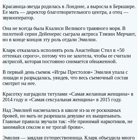
Красавица-звезда родилась в Лондоне, а выросла в Беркшире.
Ее мать — директор благотворительного центра, а отец —
звукооператор.
Она не всегда была Кхалиси Великого травяного моря. В
пилотной серии Дейенерис сыграла актриса Тэмзин Мерчант,
но в конце концов эту роль отдали Эмилии.
Кларк отказалась исполнять роль Анастейши Стил в «50
оттенках серого», потому что не захотела, чтобы ее считали
актрисой, которая постоянно снимается обнаженной.
В первый день съемок «Игры Престолов» Эмилия упала с
лошади и разрыдалась, увидев, что весь съемочный состав
смотрит на нее.
Красотку наградили титулами «Самая желанная женщина» в
2014 году и «Самая сексуальная женщина» в 2015 году.
Над Эмилией насмехались в школе из-за ее роскошных
бровей, но мать не разрешала девушке их выщипывать.
Главные правила звучали так: «Не принимай наркотиков, не
занимайся сексом и не трогай брови».
Эмилия — заядлая путешественница. Кларк объездила много