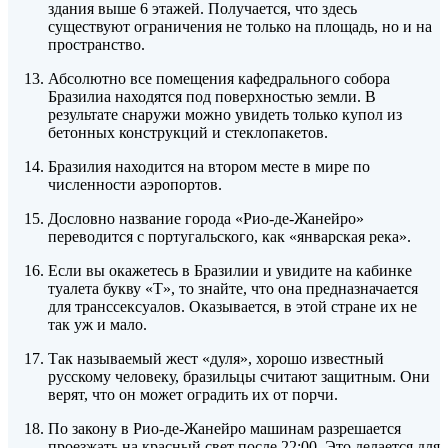
здания выше 6 этажей. Получается, что здесь
существуют ограничения не только на площадь, но и на
пространство.
Абсолютно все помещения кафедрального собора
Бразилиа находятся под поверхностью земли. В
результате снаружи можно увидеть только купол из
бетонных конструкций и стеклопакетов.
Бразилия находится на втором месте в мире по
численности аэропортов.
Дословно название города «Рио-де-Жанейро»
переводится с португальского, как «январская река».
Если вы окажетесь в Бразилии и увидите на кабинке
туалета букву «T», то знайте, что она предназначается
для транссексуалов. Оказывается, в этой стране их не
так уж и мало.
Так называемый жест «дуля», хорошо известный
русскому человеку, бразильцы считают защитным. Они
верят, что он может оградить их от порчи.
По закону в Рио-де-Жанейро машинам разрешается
проезжать на красный свет после 22:00. Это делается для