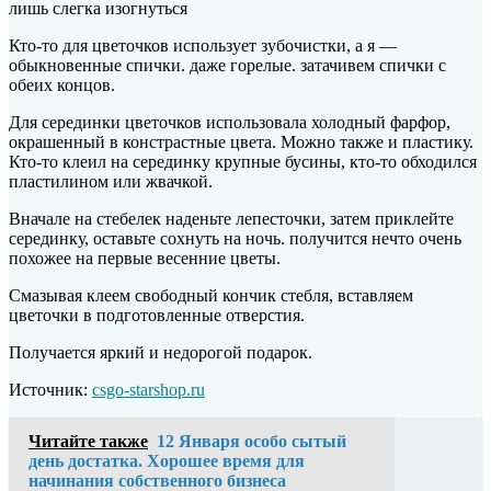
лишь слегка изогнуться
Кто-то для цветочков использует зубочистки, а я —
обыкновенные спички. даже горелые. затачивем спички с
обеих концов.
Для серединки цветочков использовала холодный фарфор,
окрашенный в констрастные цвета. Можно также и пластику.
Кто-то клеил на серединку крупные бусины, кто-то обходился
пластилином или жвачкой.
Вначале на стебелек наденьте лепесточки, затем приклейте
серединку, оставьте сохнуть на ночь. получится нечто очень
похожее на первые весенние цветы.
Смазывая клеем свободный кончик стебля, вставляем
цветочки в подготовленные отверстия.
Получается яркий и недорогой подарок.
Источник:
csgo-starshop.ru
Читайте также
12 Января особо сытый
день достатка. Хорошее время для
начинания собственного бизнеса