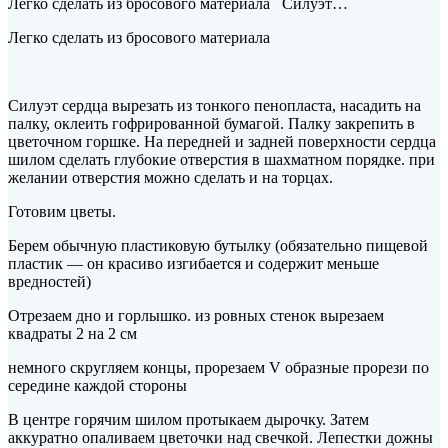
Легко сделать из бросового материала Силуэт…
Легко сделать из бросового материала
Силуэт сердца вырезать из тонкого пенопласта, насадить на
палку, оклеить гофрированной бумагой. Палку закрепить в
цветочном горшке.
На передней и задней поверхности сердца
шилом сделать глубокие отверстия в шахматном порядке. при
желании отверстия можно сделать и на торцах.
Готовим цветы.
Берем обычную пластиковую бутылку (обязательно пищевой
пластик — он красиво изгибается и содержит меньше
вредностей)
Отрезаем дно и горлышко. из ровных стенок вырезаем
квадраты 2 на 2 см
немного скругляем концы, прорезаем V образные прорези по
середине каждой стороны
В центре горячим шилом протыкаем дырочку. Затем
аккуратно опаливаем цветочки над свечкой. Лепестки дожны