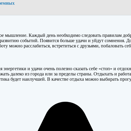
аземных
е мышление. Каждый день необходимо следовать правилам доброг
 развитию событий. Появится больше удачи и уйдут сомнения. Д
оту можно расслабиться, встретиться с друзьями, побаловать се
ля энергетики и удачи очень полезно сказать себе «стоп» и отдо
жать далеко из города или за пределы страны. Отдыхать и работ
гетика будет наилучшей. В качестве отдыха можно выбирать прог