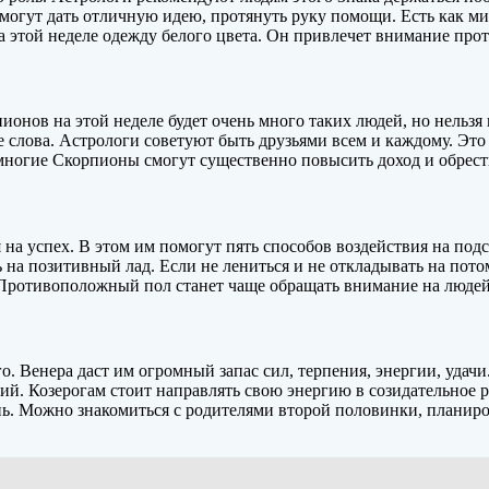
могут дать отличную идею, протянуть руку помощи. Есть как ми
а этой неделе одежду белого цвета. Он привлечет внимание про
нов на этой неделе будет очень много таких людей, но нельзя п
е слова. Астрологи советуют быть друзьями всем и каждому. Это
е многие Скорпионы смогут существенно повысить доход и обрести
 на успех. В этом им помогут пять способов воздействия на под
 на позитивный лад. Если не лениться и не откладывать на пот
Противоположный пол станет чаще обращать внимание на людей 
о. Венера даст им огромный запас сил, терпения, энергии, удачи
ий. Козерогам стоит направлять свою энергию в созидательное 
ь. Можно знакомиться с родителями второй половинки, планиров