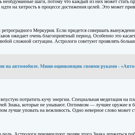
ть необдуманные шаги, потому что каждый из них может стать п
 идти на хитрость в процессе достижения целей. Это может пр
сти ретроградного Меркурия. Если придется совершать вынужден
ьвов ожидает очень благоприятный период. Особенно это касаетс
любой сложной ситуации. Астрологи советуют проявлять больше 
зии на автомобиле. Мини-оцинковщик своими руками - «Авт
 впустую потратить кучу энергии. Специальная медитация на пла
лей Знака, которые не унывают. Оптимизм — лучшее оружие в б
ом лучше уповать на вежливость. Одно неверное слово может с
роль. Астрологи рекомендуют людям этого Знака держаться побл