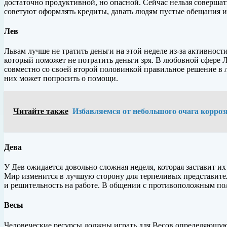
достаточно продуктивной, но опасной. Сейчас нельзя соверша
советуют оформлять кредиты, давать людям пустые обещания и
Лев
Львам лучше не тратить деньги на этой неделе из-за активно
который поможет не потратить деньги зря. В любовной сфере Л
совместно со своей второй половинкой правильное решение в 
них может попросить о помощи.
Читайте также
Избавляемся от небольшого очага корро
Дева
У Дев ожидается довольно сложная неделя, которая заставит их
Мир изменится в лучшую сторону для терпеливых представите
и решительность на работе. В общении с противоположным пол
Весы
Человеческие ресурсы должны играть для Весов определяющую 