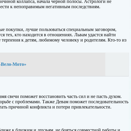
ричиной коллапса, начала черной полосы. Астрологи не
ивести к непоправимым негативным последствиям.
ные покупки, лучше пользоваться специальным заговором,
я тех, кто находится в отношениях. Львам удастся найти
терпения к детям, любимому человеку и родителям. Кто-то из
о-Вело-Мото»
мя свечи поможет восстановить часть сил и не пасть духом.
орьбе с проблемами. Также Девам поможет последовательность
тать причиной конфликта и потери привлекательности.
иже к близким и друзьям, не бояться совместной работы и