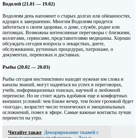
Водолей (21.01 — 19.02)
Водолеям день напомнит о старых долгах или обязанностях,
идущих к завершению. Многим Водолеям придется
заботиться о своем здоровье, о доме, службе, родне или
питомцах. Возможны интенсивные переговоры с близкими,
коллегами, сервисами, представителями медицины. Хорошо
обсуждать сегодня вопросы о лекарствах, диете,
обслуживании, рутинных процедурах, патронаже, о
документах, перевозках и доставках.
Рыбы (20.02 — 20.03)
Рыбы сегодня инстинктивно находят нужные им слова и
каналы знаний, могут надеяться на успех в переговорах,
учебе, информационных поисках, научной и любовной
переписке. Но не стоит ждать вдобавок еще и комфортных
внешних условий: чем ближе вечер, тем более грозовой будет
«погода», возрастет число технических и эмоциональных
осложнений, помех в эфире. Самые важные контакты лучше
перенести на утро.
Читайте также
Декорирование тканей с
использованием трафаретов - «Дом и