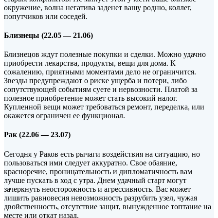
окружение, волна негатива заденет вашу родню, коллег,
попутчиков или соседей.
Близнецы (22.05 — 21.06)
Близнецов ждут полезные покупки и сделки. Можно удачно
приобрести лекарства, продукты, вещи для дома. К
сожалению, приятными моментами дело не ограничится.
Звезды предупреждают о риске ущерба и потери, либо
сопутствующей событиям суете и нервозности. Платой за
полезное приобретение может стать высокий налог.
Купленной вещи может требоваться ремонт, переделка, или
окажется ограничен ее функционал.
Рак (22.06 — 23.07)
Сегодня у Раков есть рычаги воздействия на ситуацию, но
пользоваться ими следует аккуратно. Свое обаяние,
красноречие, проницательность и дипломатичность вам
лучше пускать в ход с утра. Днем удачный старт могут
зачеркнуть неосторожность и агрессивность. Вас может
лишить равновесия невозможность разрубить узел, чужая
двойственность, отсутствие защит, вынужденное топтание на
месте или откат назад.