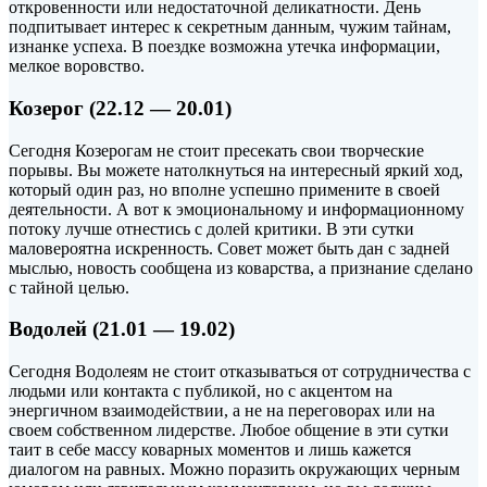
откровенности или недостаточной деликатности. День
подпитывает интерес к секретным данным, чужим тайнам,
изнанке успеха. В поездке возможна утечка информации,
мелкое воровство.
Козерог (22.12 — 20.01)
Сегодня Козерогам не стоит пресекать свои творческие
порывы. Вы можете натолкнуться на интересный яркий ход,
который один раз, но вполне успешно примените в своей
деятельности. А вот к эмоциональному и информационному
потоку лучше отнестись с долей критики. В эти сутки
маловероятна искренность. Совет может быть дан с задней
мыслью, новость сообщена из коварства, а признание сделано
с тайной целью.
Водолей (21.01 — 19.02)
Сегодня Водолеям не стоит отказываться от сотрудничества с
людьми или контакта с публикой, но с акцентом на
энергичном взаимодействии, а не на переговорах или на
своем собственном лидерстве. Любое общение в эти сутки
таит в себе массу коварных моментов и лишь кажется
диалогом на равных. Можно поразить окружающих черным