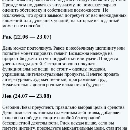
Прежде чем поддаваться энтузиазму, не помешает здраво
оценить обстановку и собственные возможности. Не
исключено, что яркий замысел потребует от вас неожиданных
вложений или душевных усилий, на которые вы в данный
момент не способны.
Рак (22.06 — 23.07)
День может подтолкнуть Раков к необычному шоппингу или
попытке монетизировать талант. Возможна надежда на
прирост бюджета за счет подработки или удачи. Придется
учесть нужды детей. Сегодня хорошо покупать
функциональные вещи, не стоит – одежду, подарки,
украшения, интеллектуальные продукты. Нелегко продать
литературный, художественный, программный труд.
Нежелательны долгосрочные вложения в будущее.
Лев (24.07 — 23.08)
Сегодня Львы преуспеют, правильно выбрав цель и средства.
День помогает активным слаженным действиям, добавляет
шансов на победу в спорте и любой благородной
бескорыстной деятельности. Риск неудач выше, если вы
плетете интригу, преследуете меркантильные цели, ставите на