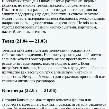
В событиях этого дня Овнам нелегко расставить верные
акценты, но многие тренды заведомо положительны.
Появится шанс на расширение сотрудничества, право на
защиту, поддержку, еще одну попытку. В список негатива
может попасть материальная нестабильность, эмоциональная
напряженность, недостаточная искренность. Не обо всем
удастся поговорить прямо и честно с детьми, партнером,
пассией, личным агентом.
Телец (21.04 — 21.05)
Тельцам день дает поле для приложения усилий в их
собственных владениях. Не стоит упускать удачный момент,
если вам хочется облагородить жилое пространство или
расширить территорию, прилегающую к дому. Если
потребуется помощь, хорошо привлечь к делу детей, обставив
их участие как веселую игру с элементами интриги и
творчества. Не лучший момент для серьезных признаний или
слишком интимных разговоров.
Близнецы (22.05 — 21.06)
Сегодня Близнецов может привлечь тема флирта или
творчества, идея для праздника, подарка, игры или рекламной
акции. Мысли родителей и педагогов будут связаны с детьми.