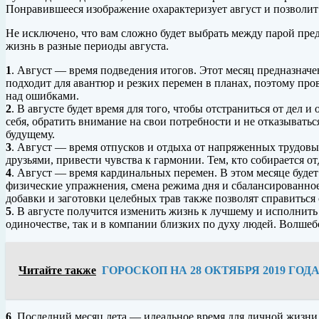
Понравившееся изображение охарактеризует август и позволит
Не исключено, что вам сложно будет выбрать между парой пре
жизнь в разные периоды августа.
1
. Август — время подведения итогов. Этот месяц предназначе
подходит для авантюр и резких перемен в планах, поэтому пров
над ошибками.
2
. В августе будет время для того, чтобы отстраниться от дел 
себя, обратить внимание на свои потребности и не отказыватьс
будущему.
3
. Август — время отпусков и отдыха от напряженных трудовы
друзьями, привести чувства к гармонии. Тем, кто собирается о
4
. Август — время кардинальных перемен. В этом месяце будет
физические упражнения, смена режима дня и сбалансированно
добавки и заготовки целебных трав также позволят справиться 
5
. В августе получится изменить жизнь к лучшему и исполнить
одиночестве, так и в компании близких по духу людей. Волшеб
Читайте также
ГОРОСКОП НА 28 ОКТЯБРЯ 2019 ГОД
6
. Последний месяц лета — идеальное время для личной жизни.