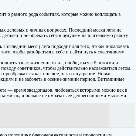
рит о разного рода событиях, которые можно воплощать в
жных деловых и личных вопросах. Последний месяц лета не
 деталей и не обрекать себя в будущем на длительную работу
ся. Последний месяц лета подходит для того, чтобы побаловать
того, чтобы разобраться в себе и найти путь к счастливому
сполнить запас жизненных сил, пообщаться с близкими и
а поводу советчиков, чтобы действительно наслаждаться летом.
и преображаться как внешне, так и внутренне. Новые
екциям и не заболеть в осенне-зимний период. Витаминные
лета — время звездопадов, любоваться которыми можно как в
сна жизнь, и больше не омрачать ее депрессивными мыслями.
торую половинку благодаря активности и проверенным