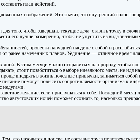
 составить план действий.
дложенных изображений. Это значит, что внутренний голос гово
н для того, чтобы завершать текущие дела, ставить точку в сло
ести его лучше размеренно, чтобы не упустить из вида значимых
и обязанностей, провести пару дней наедине с собой и расслабить
я от ранее намеченных планов. Уединение — отличное время для 
х дней. В этом месяце можно отправиться на природу, чтобы во
тдыхать, стоит позаботиться о выборе идеального места, не идя н
 проще внедрять в жизнь полезные привычки, заниматься собой 
е питание помогут повысить сопротивляемость организма к инф
с недугами.
 заветное желание, если прислушаться к себе. Последний месяц 
ство августовских ночей поможет осознать то, насколько прекра
А
 Тем, кто находится в поиске, не составит труда повстречать в