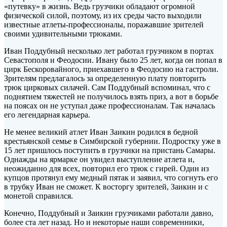
«путевку» в жизнь. Ведь грузчики обладают огромной
физической силой, поэтому, из их среды часто выходили
известные атлеты-профессионалы, поражавшие
зрителей
своими удивительными трюками.
Иван Поддубный несколько лет работал грузчиком в портах
Севастополя и Феодосии. Ивану было 25 лет, когда он попал в
цирк Бескоровайного, приехавшего в Феодосию на гастроли.
Зрителям предлагалось за определенную плату повторить
трюк цирковых силачей. Сам Поддубный вспоминал, что с
поднятием тяжестей не получилось взять приз, а вот в борьбе
на поясах он не уступал даже профессионалам. Так началась
его легендарная карьера.
Не менее великий атлет Иван Заикин родился в бедной
крестьянской семье в Симбирской губернии. Подростку уже в
15 лет пришлось поступить в грузчики на пристань Самары.
Однажды на ярмарке он увидел выступление атлета и,
неожиданно для всех, повторил его трюк с гирей. Один из
купцов протянул ему медный пятак и заявил, что согнуть его
в трубку Иван не сможет. К восторгу зрителей, Заикин и с
монетой справился.
Конечно, Поддубный и Заикин грузчиками работали давно,
более ста лет назад. Но и некоторые наши современники,