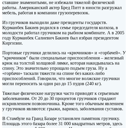
ставшие знаменитыми, не избежали тяжелой физической
работы. Американский актер Бред Питт в юности разгружал
мебель, работая в компании грузоперевозок.
Из грузчиков выходили даже президенты государств.
Курманбек Бакиев родился в семье председателя колхоза, в
молодости работал грузчиком на рыбном комбинате. А в 2005
году Курманбек Салиевич Бакиев был избран президентом
Киргизии.
Портовые грузчики делились на «крючников» и «горбачей». У
"крючников" были специальные приспособления – железный
крюк на толстой холщовой лямке, которая накидывалась на
спину. Это значительно упрощало подъем груза. Ну а
«горбачи» таскали тяжести на спине без каких-либо
приспособлений. Говорили, что многие волжские грузчики
могли переносить за один раз до 15 пудов (240 кг).
Тяжелые физические нагрузки часто приводят к серьезным
заболеваниям. От 20 до 30 процентов грузчиков страдают
искривлением позвоночника. Кроме того обычным явлением
у грузчиков являются: грыжи, варикоз, заболевания суставов.
В Стамбуле на Гранд Базаре установлен памятник грузчику.
Площадь этого базара более 31 000 квадратных метров, здесь