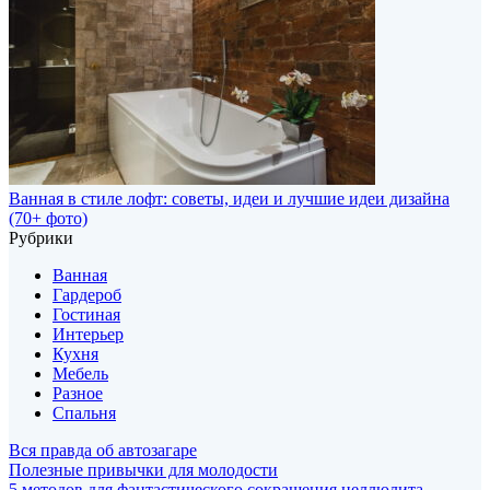
Ванная в стиле лофт: советы, идеи и лучшие идеи дизайна
(70+ фото)
Рубрики
Ванная
Гардероб
Гостиная
Интерьер
Кухня
Мебель
Разное
Спальня
Вся правда об автозагаре
Полезные привычки для молодости
5 методов для фантастического сокращения целлюлита