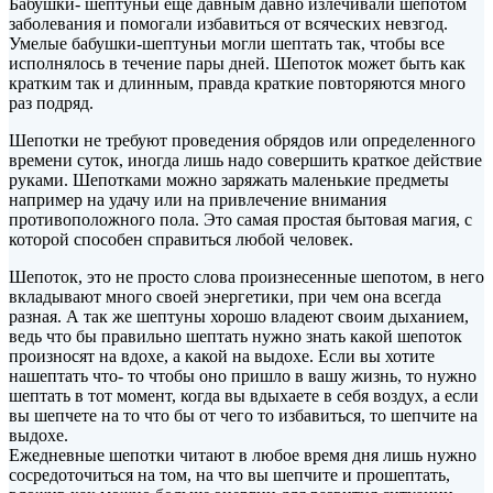
Бабушки- шептуньи еще давным давно излечивали шепотом
заболевания и помогали избавиться от всяческих невзгод.
Умелые бабушки-шептуньи могли шептать так, чтобы все
исполнялось в течение пары дней. Шепоток может быть как
кратким так и длинным, правда краткие повторяются
много
раз подряд.
Шепотки не требуют проведения обрядов или определенного
времени суток, иногда лишь надо совершить краткое действие
руками. Шепотками можно заряжать маленькие предметы
например на удачу или на привлечение внимания
противоположного пола. Это самая простая бытовая магия, с
которой способен справиться любой человек.
Шепоток, это не просто слова произнесенные шепотом, в него
вкладывают много своей энергетики, при чем она всегда
разная. А так же шептуны хорошо владеют своим дыханием,
ведь что бы правильно шептать нужно знать какой шепоток
произносят на вдохе, а какой на выдохе. Если вы хотите
нашептать что- то чтобы оно пришло в вашу жизнь, то нужно
шептать в тот момент, когда вы вдыхаете в себя воздух, а если
вы шепчете на то что бы от чего то избавиться, то шепчите на
выдохе.
Ежедневные шепотки читают в любое время дня лишь нужно
сосредоточиться на том, на что вы шепчите и прошептать,