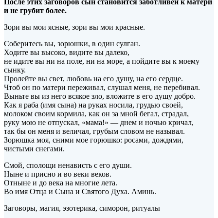
После этих заговоров сын становится заботливей к матери
и не грубит более.
Зори вы мои ясные, зори вы мои красные.
Соберитесь вы, зорюшки, в один сулган.
Ходите вы высоко, видите вы далеко,
не идите вы ни на поле, ни на море, а пойдите вы к моему
сынку.
Пролейте вы
свет, любовь на его душу, на его сердце.
Чтоб он по матери переживал, слушал меня, не перебивал.
Выньте вы из него всякое зло, вложите в его душу добро.
Как я раба (имя сына) на руках носила, грудью своей,
молоком своим кормила, как он за мной бегал, страдал,
руку мою не отпускал, «мама!» — днем и ночью кричал,
так бы он меня и величал, грубым словом не называл.
Зорюшка моя, сними мое горюшко: росами, дождями,
чистыми снегами.
Смой, сполощи ненависть с его души.
Ныне и присно и во веки веков.
Отныне и до века на многие лета.
Во имя Отца и Сына и Святого Духа. Аминь.
Заговоры, магия, эзотерика, симорон, ритуалы