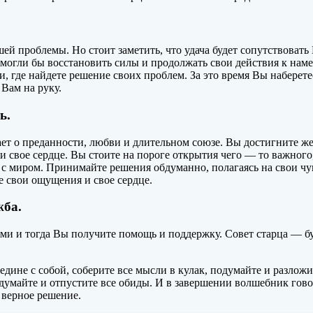
й проблемы. Но стоит заметить, что удача будет сопутствовать 
ы могли бы восстановить силы и продолжать свои действия к нам
и, где найдете решение своих проблем. За это время Вы наберет
 Вам на руку.
ь.
ет о преданности, любви и длительном союзе. Вы достигните же
 свое сердце. Вы стоите на пороге открытия чего — то важного,
 миром. Принимайте решения обдуманно, полагаясь на свои чувс
е свои ощущения и свое сердце.
жба.
и тогда Вы получите помощь и поддержку. Совет старца — будьт
аедине с собой, соберите все мысли в кулак, подумайте и разлож
одумайте и отпустите все обиды. И в завершении волшебник гово
 верное решение.