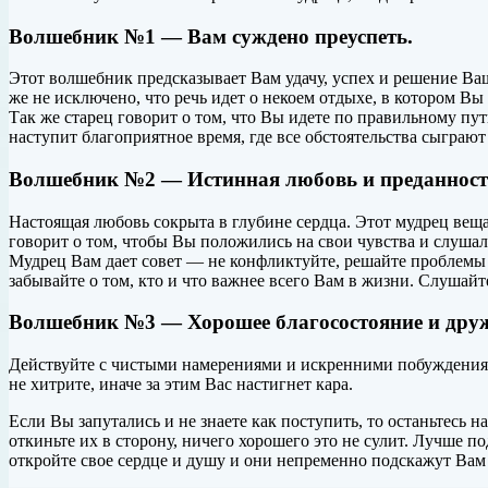
Волшебник №1 — Вам суждено преуспеть.
Этот волшебник предсказывает Вам удачу, успех и решение Ваше
же не исключено, что речь идет о некоем отдыхе, в котором В
Так же старец говорит о том, что Вы идете по правильному пут
наступит благоприятное время, где все обстоятельства сыграют
Волшебник №2 — Истинная любовь и преданност
Настоящая любовь сокрыта в глубине сердца. Этот мудрец веща
говорит о том, чтобы Вы положились на свои чувства и слушали
Мудрец Вам дает совет — не конфликтуйте, решайте проблемы с
забывайте о том, кто и что важнее всего Вам в жизни. Слушайт
Волшебник №3 — Хорошее благосостояние и дру
Действуйте с чистыми намерениями и искренними побуждениями 
не хитрите, иначе за этим Вас настигнет кара.
Если Вы запутались и не знаете как поступить, то останьтесь н
откиньте их в сторону, ничего хорошего это не сулит. Лучше п
откройте свое сердце и душу и они непременно подскажут Вам