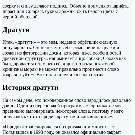
сверху и снизу делают подпись. Обычно применяют шрифты
Impact или Compact, буквы должны быть белого цвета с
черной обводкой.
Дратути
Итак, «дратути» – это мем, недавно обрётший сильную
популярность. Он не несет в себе смысловой нагрузки и
создан из фотографии доски, которая, из-за особенностей
древесной структуры, напоминает лицо собаки. Собака как
бы здоровается с тем, кто её видит, но из-за некоторой
кривизны морды не может правильно произнести слово
«здравствуйте». Вот так и получилось «дратути».
История дратути
На самом деле, это исковерканное слово зародилось довольно
давно. Один из персонажей программы «Городок» не мог
правильно выговаривать некоторые слова, поэтому у него
получалось что-то вроде «дратути» и «досвиданиня».
«Городок» транслировался на протяжении многих лет.
Появившись в 1993 году, он оказался официально закрыт